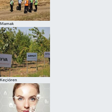
Mamak
Keçiören