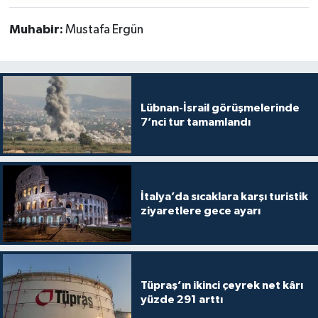
Muhabir:
Mustafa Ergün
Lübnan-İsrail görüşmelerinde
7’nci tur tamamlandı
İtalya’da sıcaklara karşı turistik
ziyaretlere gece ayarı
Tüpraş’ın ikinci çeyrek net kârı
yüzde 291 arttı