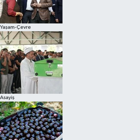
Siyaset
Yaşam-Çevre
Teknoloji
Televizyon
Yaşam-Çevre
Asayiş