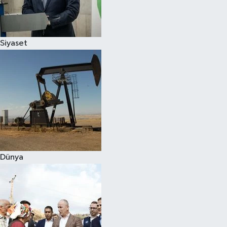
Spor
Siyaset
Burç Yorumları
Çocuk
Eğitim
Hava Durumu
Kadın
Dünya
Kim kimdir?
Kültür Sanat
Sağlık