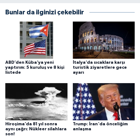
Bunlar da ilginizi çekebilir
ABD’den Küba’ya yeni
İtalya’da sıcaklara karşı
yaptırım: 5 kuruluş ve 8 kişi
turistik ziyaretlere gece
listede
ayarı
Hiroşima’da 81 yıl sonra
Trump: İran'da önceliğim
aynı çağrı: Nükleer silahlara
anlaşma
son!