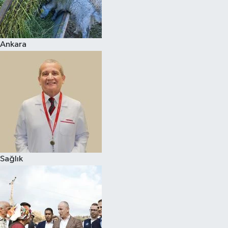
Siyaset
Ankara
Teknoloji
Televizyon
Yaşam-Çevre
Sağlık