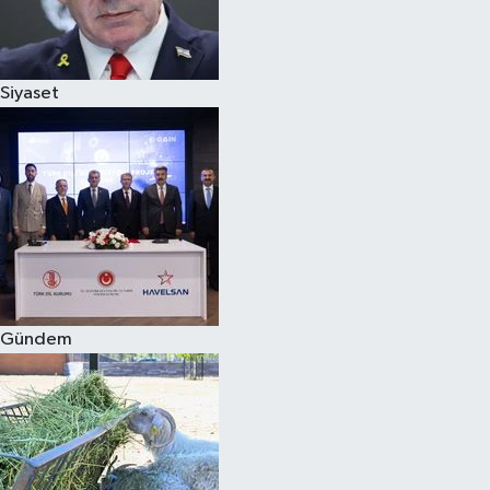
Spor
Siyaset
Burç Yorumları
Çocuk
Eğitim
Hava Durumu
Kadın
Gündem
Kim kimdir?
Kültür Sanat
Sağlık