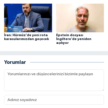
İran: Hürmüz’de yeni rota
Epstein dosyası
karasularımızdan geçecek
İngiltere’de yeniden
açılıyor
Yorumlar