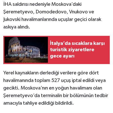
İHA saldırısı nedeniyle Moskova’daki
Şeremetyevo, Domodedovo, Vnukovo ve
Jukovski havalimanlarında uçuşlar geçici olarak
askıya alındı.
İtalya’da sıcaklara karşı
turistik ziyaretlere
gece ayarı
Yerel kaynakların derlediği verilere göre dört
havalimanında toplam 527 uçuş iptal edildi veya
gecikti. Moskova’nın en yoğun havalimanı olan
Şeremetyevo’da terminalin bir bölümünün tedbir
amacıyla tahliye edildiği bildirildi.