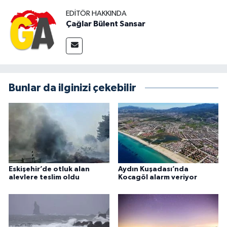
EDITÖR HAKKINDA
Çağlar Bülent Sansar
Bunlar da ilginizi çekebilir
Eskişehir’de otluk alan
Aydın Kuşadası’nda
alevlere teslim oldu
Kocagöl alarm veriyor