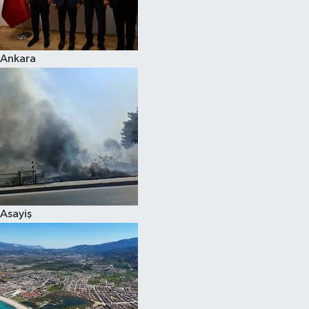
Spor
Ankara
Burç Yorumları
Çocuk
Eğitim
Hava Durumu
Kadın
Asayiş
Kim kimdir?
Kültür Sanat
Sağlık