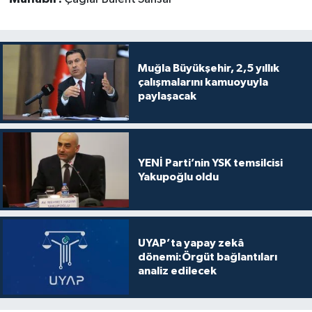
Muğla Büyükşehir, 2,5 yıllık
çalışmalarını kamuoyuyla
paylaşacak
YENİ Parti’nin YSK temsilcisi
Yakupoğlu oldu
UYAP’ta yapay zekâ
dönemi:Örgüt bağlantıları
analiz edilecek