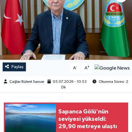
Paylaş
-
+
A
A
Çağlar Bülent Sansar
05.07.2026 - 10:53
Okunma Süresi: 2
Dk
Sapanca Gölü'nün
seviyesi yükseldi:
29,90 metreye ulaştı