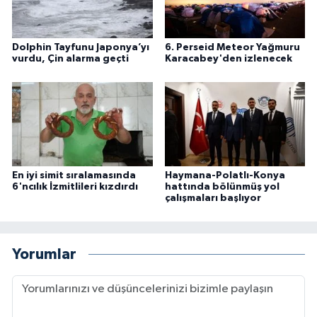
Dolphin Tayfunu Japonya’yı
6. Perseid Meteor Yağmuru
vurdu, Çin alarma geçti
Karacabey'den izlenecek
En iyi simit sıralamasında
Haymana-Polatlı-Konya
6'ncılık İzmitlileri kızdırdı
hattında bölünmüş yol
çalışmaları başlıyor
Yorumlar