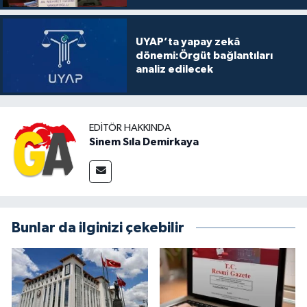
UYAP’ta yapay zekâ
dönemi:Örgüt bağlantıları
analiz edilecek
EDITÖR HAKKINDA
Sinem Sıla Demirkaya
Bunlar da ilginizi çekebilir