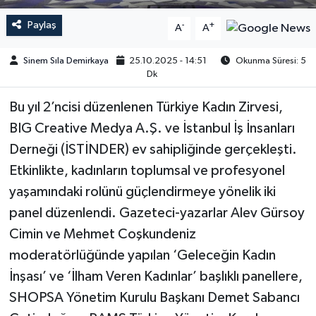
Paylaş
-
+
A
A
Sinem Sıla Demirkaya
25.10.2025 - 14:51
Okunma Süresi: 5
Dk
Bu yıl 2’ncisi düzenlenen Türkiye Kadın Zirvesi,
BIG Creative Medya A.Ş. ve İstanbul İş İnsanları
Derneği (İSTİNDER) ev sahipliğinde gerçekleşti.
Etkinlikte, kadınların toplumsal ve profesyonel
yaşamındaki rolünü güçlendirmeye yönelik iki
panel düzenlendi. Gazeteci-yazarlar Alev Gürsoy
Cimin ve Mehmet Coşkundeniz
moderatörlüğünde yapılan ‘Geleceğin Kadın
İnşası’ ve ‘İlham Veren Kadınlar’ başlıklı panellere,
SHOPSA Yönetim Kurulu Başkanı Demet Sabancı