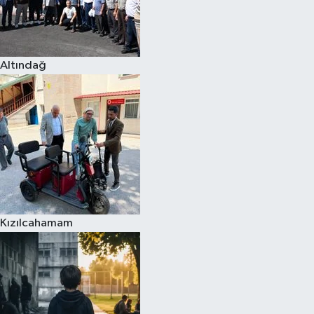
Altındağ
Kızılcahamam