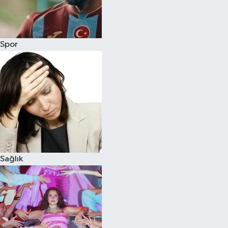
Siyaset
Spor
Teknoloji
Televizyon
Yaşam-Çevre
Sağlık