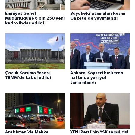
Emniyet Genel
Büyükelçi atamaları Resmi
Müdürlüğüne 6 bin 250 yeni
Gazete’de yayımlandı
kadro ihdas edildi
Çocuk Koruma Yasası
Ankara-Kayseri hızlı tren
TBMM’de kabul edildi
hattında yarı yol
tamamlandı
Arabistan'da Mekke
YENİ Parti’nin YSK temsilcisi