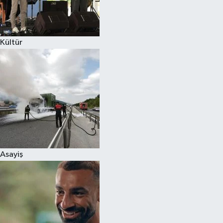
Spor
Kültür
Burç Yorumları
Çocuk
Eğitim
Hava Durumu
Kadın
Asayiş
Kim kimdir?
Kültür Sanat
Sağlık