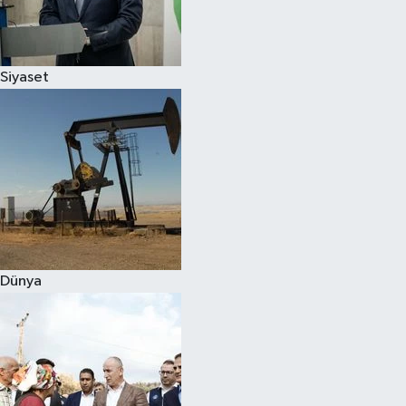
Spor
Siyaset
Burç Yorumları
Çocuk
Eğitim
Hava Durumu
Kadın
Dünya
Kim kimdir?
Kültür Sanat
Sağlık