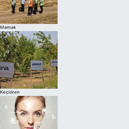
Mamak
Keçiören