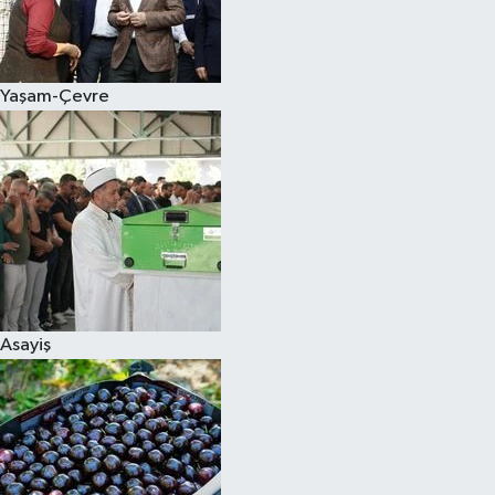
Siyaset
Yaşam-Çevre
Teknoloji
Televizyon
Yaşam-Çevre
Asayiş