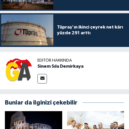
Tüpraş’ın ikinci çeyrek net kârı
yüzde 291 arttı
EDITÖR HAKKINDA
Sinem Sıla Demirkaya
Bunlar da ilginizi çekebilir