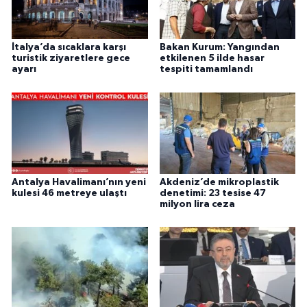
İtalya’da sıcaklara karşı
Bakan Kurum: Yangından
turistik ziyaretlere gece
etkilenen 5 ilde hasar
ayarı
tespiti tamamlandı
Antalya Havalimanı’nın yeni
Akdeniz’de mikroplastik
kulesi 46 metreye ulaştı
denetimi: 23 tesise 47
milyon lira ceza