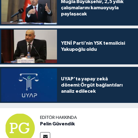
Muğla Büyükşehir, 2,5 yıllık
çalışmalarını kamuoyuyla
paylaşacak
YENİ Parti’nin YSK temsilcisi
Yakupoğlu oldu
UYAP’ta yapay zekâ
dönemi:Örgüt bağlantıları
analiz edilecek
EDITÖR HAKKINDA
Pelin Güvendik