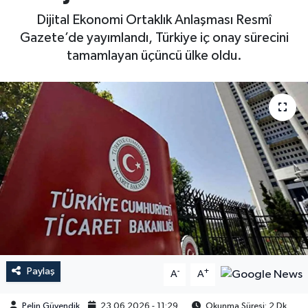
Dijital Ekonomi Ortaklık Anlaşması Resmî
Gazete’de yayımlandı, Türkiye iç onay sürecini
tamamlayan üçüncü ülke oldu.
Paylaş
-
+
A
A
Pelin Güvendik
23.06.2026 - 11:29
Okunma Süresi: 2 Dk