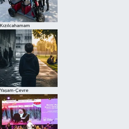
Kızılcahamam
Yaşam-Çevre