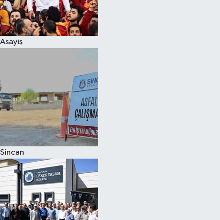
Spor
Asayiş
Burç Yorumları
Çocuk
Eğitim
Hava Durumu
Kadın
Sincan
Kim kimdir?
Kültür Sanat
Sağlık