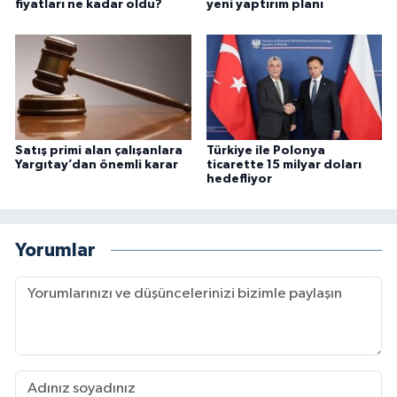
fiyatları ne kadar oldu?
yeni yaptırım planı
Satış primi alan çalışanlara
Türkiye ile Polonya
Yargıtay’dan önemli karar
ticarette 15 milyar doları
hedefliyor
Yorumlar