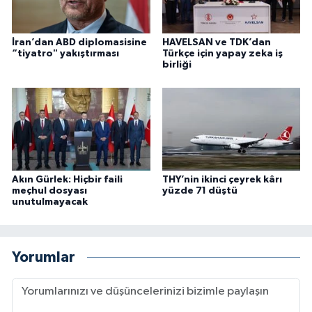
İran’dan ABD diplomasisine
HAVELSAN ve TDK’dan
“tiyatro" yakıştırması
Türkçe için yapay zeka iş
birliği
Akın Gürlek: Hiçbir faili
THY’nin ikinci çeyrek kârı
meçhul dosyası
yüzde 71 düştü
unutulmayacak
Yorumlar