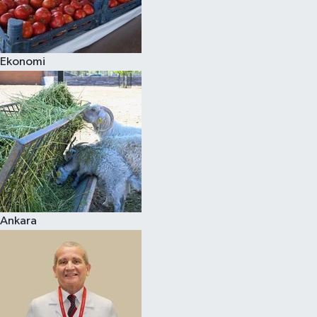
Siyaset
Ekonomi
Teknoloji
Televizyon
Yaşam-Çevre
Ankara