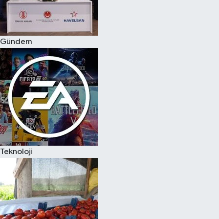
Spor
Gündem
Burç Yorumları
Çocuk
Eğitim
Hava Durumu
Kadın
Teknoloji
Kim kimdir?
Kültür Sanat
Sağlık