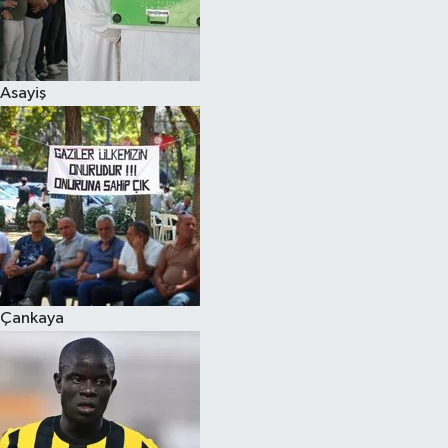
Asayiş
Çankaya