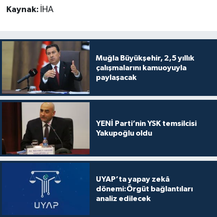
Kaynak:
İHA
Muğla Büyükşehir, 2,5 yıllık
çalışmalarını kamuoyuyla
paylaşacak
YENİ Parti’nin YSK temsilcisi
Yakupoğlu oldu
UYAP’ta yapay zekâ
dönemi:Örgüt bağlantıları
analiz edilecek