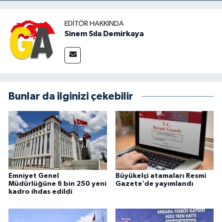
EDITÖR HAKKINDA
Sinem Sıla Demirkaya
Bunlar da ilginizi çekebilir
Emniyet Genel
Büyükelçi atamaları Resmi
Müdürlüğüne 6 bin 250 yeni
Gazete’de yayımlandı
kadro ihdas edildi