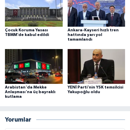
Çocuk Koruma Yasası
Ankara-Kayseri hızlı tren
TBMM’de kabul edildi
hattında yarı yol
tamamlandı
Arabistan'da Mekke
YENİ Parti’nin YSK temsilcisi
Anlaşması'na üç bayraklı
Yakupoğlu oldu
kutlama
Yorumlar