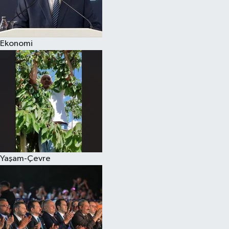
Spor
Ekonomi
Burç Yorumları
Çocuk
Eğitim
Hava Durumu
Kadın
Yaşam-Çevre
Kim kimdir?
Kültür Sanat
Sağlık