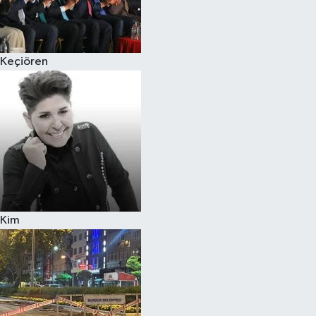
Siyaset
Keçiören
Teknoloji
Televizyon
Yaşam-Çevre
Kim