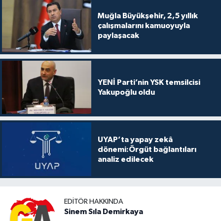
Muğla Büyükşehir, 2,5 yıllık
çalışmalarını kamuoyuyla
paylaşacak
YENİ Parti’nin YSK temsilcisi
Yakupoğlu oldu
UYAP’ta yapay zekâ
dönemi:Örgüt bağlantıları
analiz edilecek
EDITÖR HAKKINDA
Sinem Sıla Demirkaya