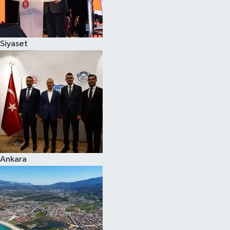
Spor
Siyaset
Burç Yorumları
Çocuk
Eğitim
Hava Durumu
Kadın
Ankara
Kim kimdir?
Kültür Sanat
Sağlık