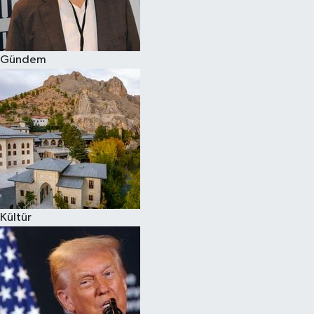
Spor
Gündem
Burç Yorumları
Çocuk
Eğitim
Hava Durumu
Kadın
Kültür
Kim kimdir?
Kültür Sanat
Sağlık