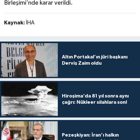
Birleşimi'nde karar verildi.
Kaynak:
İHA
Altın Portakal’ın jüri başkanı
Derviş Zaim oldu
Hiroşima’da 81 yıl sonra aynı
çağrı: Nükleer silahlara son!
Pezeşkiyan: İran’ı halkın