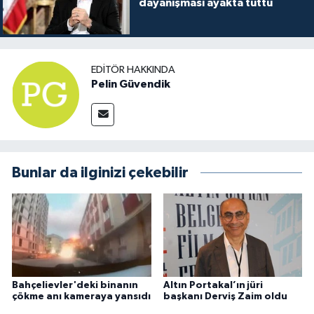
dayanışması ayakta tuttu
EDITÖR HAKKINDA
Pelin Güvendik
Bunlar da ilginizi çekebilir
Bahçelievler'deki binanın
Altın Portakal’ın jüri
çökme anı kameraya yansıdı
başkanı Derviş Zaim oldu