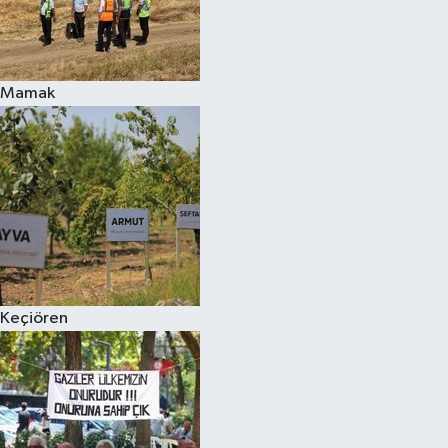
Mamak
Keçiören