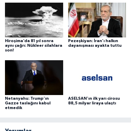
Hiroşima’da 81 yıl sonra
Pezeşkiyan: İran’ı halkın
aynı çağrı: Nükleer silahlara
dayanışması ayakta tuttu
son!
Netanyahu: Trump’ın
ASELSAN’ın ilk yarı cirosu
Gazze taslağını kabul
88,5 milyar liraya ulaştı
etmedik