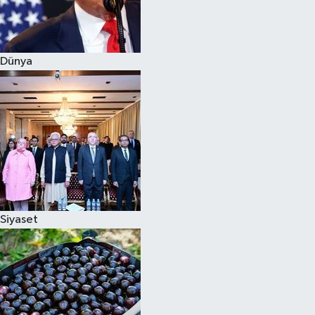
Siyaset
Dünya
Teknoloji
Televizyon
Yaşam-Çevre
Siyaset