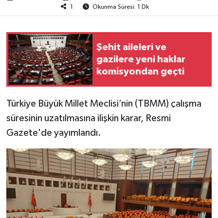
1
Okunma Süresi: 1 Dk
Şehit aileleri ve
gazilere yeni haklar
komisyondan geçti
Türkiye Büyük Millet Meclisi’nin (TBMM) çalışma
süresinin uzatılmasına ilişkin karar, Resmi
Gazete'de yayımlandı.