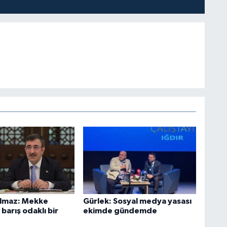
ılmaz: Mekke
Gürlek: Sosyal medya yasası
barış odaklı bir
ekimde gündemde