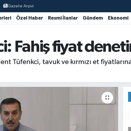
Gazete Arşivi
rleri
Özel Haber
Resmi İlanlar
Gündem
Ekonomi
i: Fahiş fiyat denet
ent Tüfenkci, tavuk ve kırmızı et fiyatlarına 