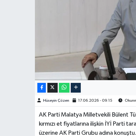
Spor
Burç Yorumları
Çocuk
Eğitim
Hava Durumu
Kadın
Hüseyin Çözen
17.06.2026 - 09:15
Okunma
Kim kimdir?
AK Parti Malatya Milletvekili Bülent 
Kültür Sanat
kırmızı et fiyatlarına ilişkin İYİ Parti 
üzerine AK Parti Grubu adına konuştu
Sağlık