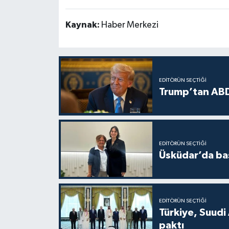
Kaynak:
Haber Merkezi
EDITÖRÜN SEÇTIĞI
Trump’tan ABD
EDITÖRÜN SEÇTIĞI
Üsküdar’da baş
EDITÖRÜN SEÇTIĞI
Türkiye, Suudi
paktı