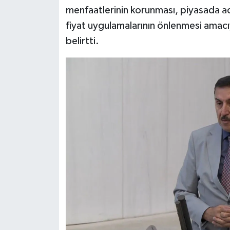
menfaatlerinin korunması, piyasada ad
Siyaset
fiyat uygulamalarının önlenmesi amacıy
belirtti.
Teknoloji
Televizyon
Yaşam-Çevre