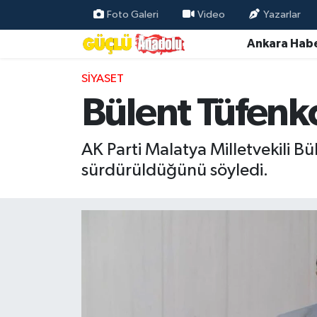
Foto Galeri
Video
Yazarlar
Ankara Habe
Özel Haber
SIYASET
Ankara Haberleri
Bülent Tüfenkc
Resmi İlanlar
AK Parti Malatya Milletvekili Bül
Ekonomi
sürdürüldüğünü söyledi.
Gündem
Asayiş
Dünya
Magazin