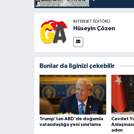
İNTERNET EDITÖRÜ
Hüseyin Çözen
Bunlar da ilginizi çekebilir
Trump’tan ABD'de doğumla
Cevdet Y
vatandaşlığa yeni sınırlama
Anlaşması 
adım