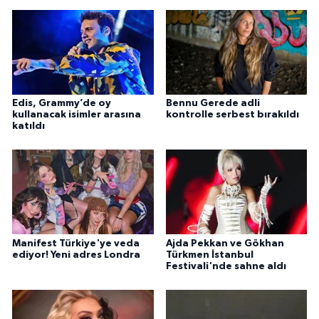
Edis, Grammy’de oy
Bennu Gerede adli
kullanacak isimler arasına
kontrolle serbest bırakıldı
katıldı
Manifest Türkiye'ye veda
Ajda Pekkan ve Gökhan
ediyor! Yeni adres Londra
Türkmen İstanbul
Festivali'nde sahne aldı