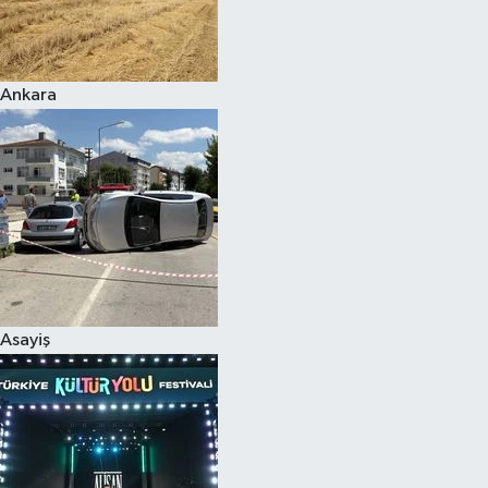
Siyaset
Ankara
Teknoloji
Televizyon
Yaşam-Çevre
Asayiş