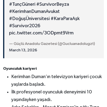
#TunçGüneri
#SurvivorBeyza
#KerimhanDumanAvukat
#DoğuşÜniversitesi
#KaraParaAşk
#Survivor2026
pic.twitter.com/3ODpmt9Vrm
— Güçlü Anadolu Gazetesi (@Gucluanadolugzt)
March 13, 2026
Oyunculuk kariyeri
Kerimhan Duman’ın televizyon kariyeri çocuk
yaşlarda başladı.
İlk profesyonel oyunculuk deneyimini 10
yaşındayken yaşadı.