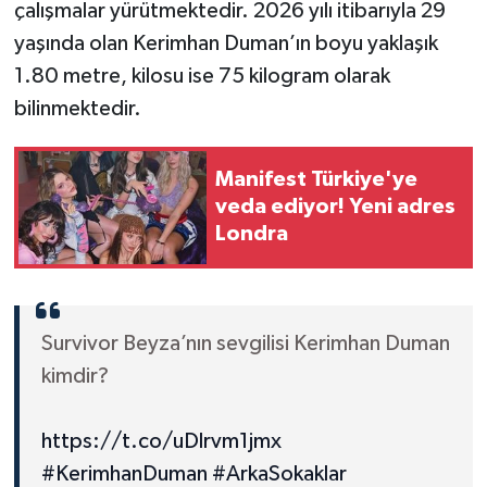
çalışmalar yürütmektedir. 2026 yılı itibarıyla 29
yaşında olan Kerimhan Duman’ın boyu yaklaşık
1.80 metre, kilosu ise 75 kilogram olarak
bilinmektedir.
Manifest Türkiye'ye
veda ediyor! Yeni adres
Londra
Survivor Beyza’nın sevgilisi Kerimhan Duman
kimdir?
https://t.co/uDlrvm1jmx
#KerimhanDuman
#ArkaSokaklar