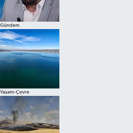
Spor
Gündem
Burç Yorumları
Çocuk
Eğitim
Hava Durumu
Kadın
Yaşam-Çevre
Kim kimdir?
Kültür Sanat
Sağlık