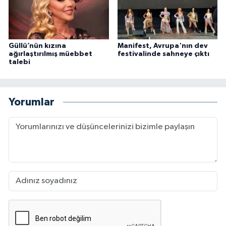
Güllü’nün kızına
Manifest, Avrupa'nın dev
ağırlaştırılmış müebbet
festivalinde sahneye çıktı
talebi
Yorumlar