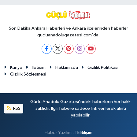
Son Dakika Ankara Haberleri ve Ankara ilçelerinden haberler
gucluanadolugazetesi.com'da.
Künye
İletişim
Hakkımızda
Gizlilik Politikası
Gizlilik Sözleşmesi
Güçlü Anadolu Gazetesi'ndeki haberlerin her hakkı
RSS
saklıdır. İlgili habere sadece link verilerek alıntı
yapılabilir.
Haber Yazılımı:
TE Bilişim