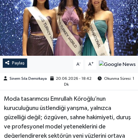
Paylaş
-
+
A
A
Sinem Sıla Demirkaya
20.06.2026 - 18:42
Okunma Süresi: 1
Dk
Moda tasarımcısı Emrullah Köroğlu’nun
kuruculuğunu üstlendiği yarışma, yalnızca
güzelliği değil; özgüven, sahne hakimiyeti, duruş
ve profesyonel model yeteneklerini de
değerlendirerek sektörün yeni yüzlerini ortaya