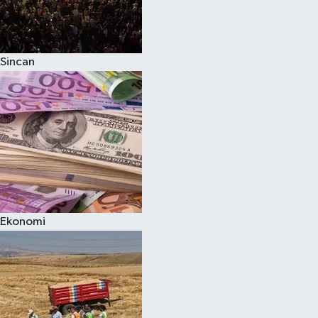
Siyaset
Sincan
Teknoloji
Televizyon
Yaşam-Çevre
Ekonomi