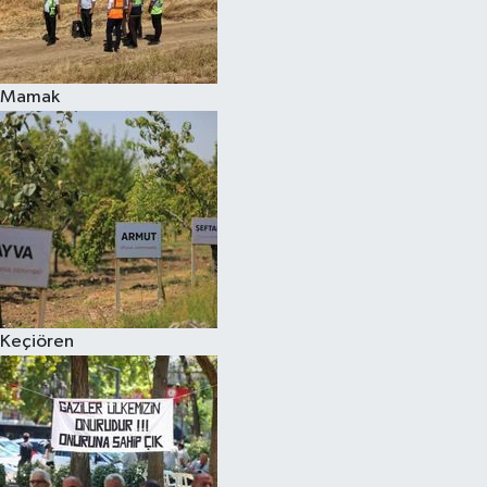
Mamak
Keçiören