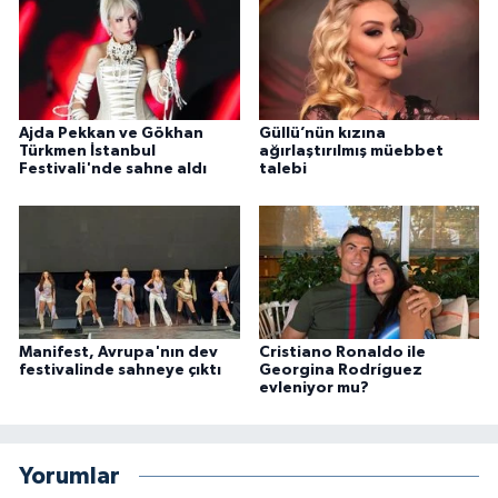
Ajda Pekkan ve Gökhan
Güllü’nün kızına
Türkmen İstanbul
ağırlaştırılmış müebbet
Festivali'nde sahne aldı
talebi
Manifest, Avrupa'nın dev
Cristiano Ronaldo ile
festivalinde sahneye çıktı
Georgina Rodríguez
evleniyor mu?
Yorumlar