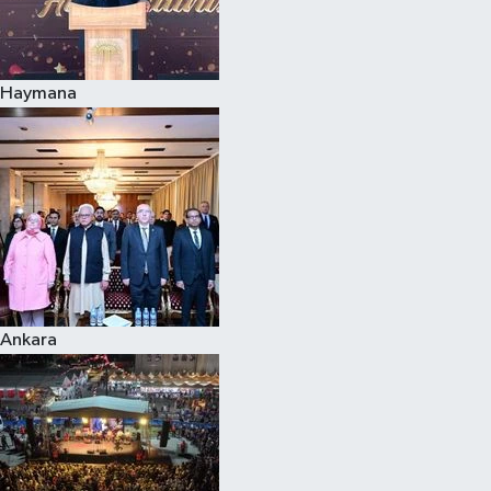
Spor
Haymana
Burç Yorumları
Çocuk
Eğitim
Hava Durumu
Kadın
Ankara
Kim kimdir?
Kültür Sanat
Sağlık