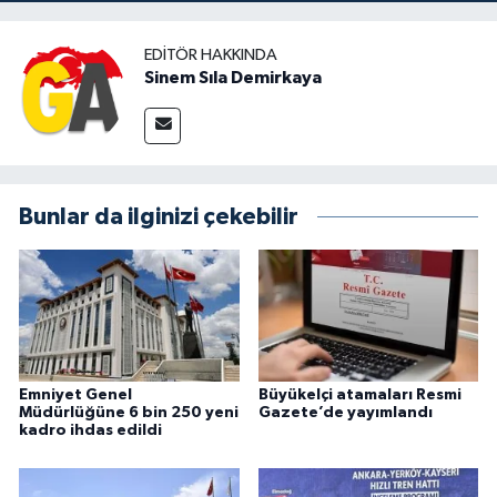
EDITÖR HAKKINDA
Sinem Sıla Demirkaya
Bunlar da ilginizi çekebilir
Emniyet Genel
Büyükelçi atamaları Resmi
Müdürlüğüne 6 bin 250 yeni
Gazete’de yayımlandı
kadro ihdas edildi