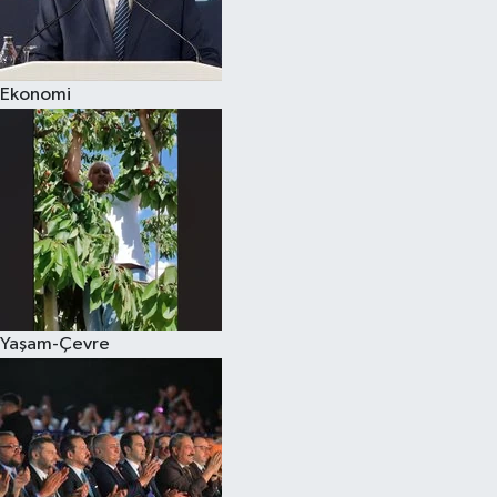
Spor
Ekonomi
Burç Yorumları
Çocuk
Eğitim
Hava Durumu
Kadın
Yaşam-Çevre
Kim kimdir?
Kültür Sanat
Sağlık