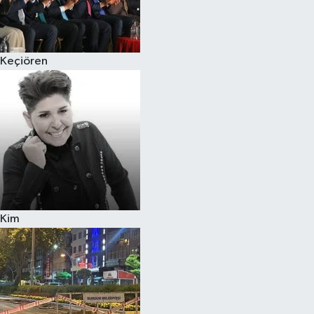
Siyaset
Keçiören
Teknoloji
Televizyon
Yaşam-Çevre
Kim