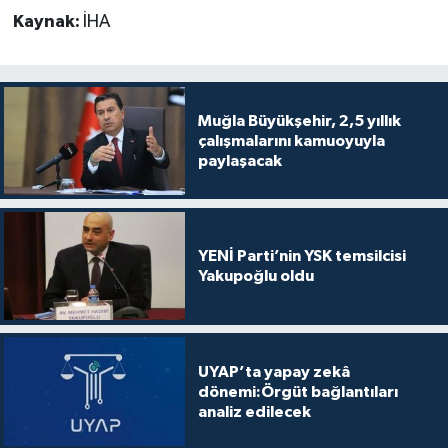
Kaynak:
İHA
Muğla Büyükşehir, 2,5 yıllık
çalışmalarını kamuoyuyla
paylaşacak
YENİ Parti’nin YSK temsilcisi
Yakupoğlu oldu
UYAP’ta yapay zekâ
dönemi:Örgüt bağlantıları
analiz edilecek