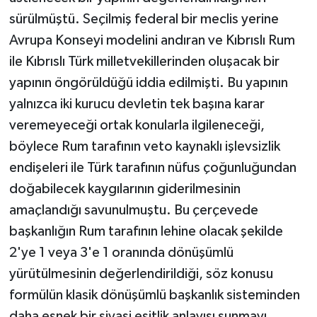
sürülmüştü. Seçilmiş federal bir meclis yerine
Avrupa Konseyi modelini andıran ve Kıbrıslı Rum
ile Kıbrıslı Türk milletvekillerinden oluşacak bir
yapının öngörüldüğü iddia edilmişti. Bu yapının
yalnızca iki kurucu devletin tek başına karar
veremeyeceği ortak konularla ilgileneceği,
böylece Rum tarafının veto kaynaklı işlevsizlik
endişeleri ile Türk tarafının nüfus çoğunluğundan
doğabilecek kaygılarının giderilmesinin
amaçlandığı savunulmuştu. Bu çerçevede
başkanlığın Rum tarafının lehine olacak şekilde
2'ye 1 veya 3'e 1 oranında dönüşümlü
yürütülmesinin değerlendirildiği, söz konusu
formülün klasik dönüşümlü başkanlık sisteminden
daha esnek bir siyasi eşitlik anlayışı sunmayı