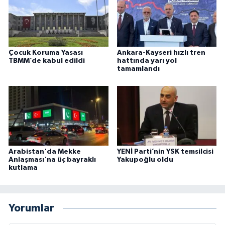
Çocuk Koruma Yasası
Ankara-Kayseri hızlı tren
TBMM’de kabul edildi
hattında yarı yol
tamamlandı
Arabistan'da Mekke
YENİ Parti’nin YSK temsilcisi
Anlaşması'na üç bayraklı
Yakupoğlu oldu
kutlama
Yorumlar