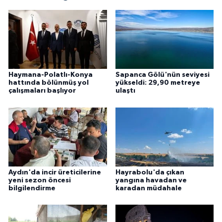
Haymana-Polatlı-Konya
Sapanca Gölü'nün seviyesi
hattında bölünmüş yol
yükseldi: 29,90 metreye
çalışmaları başlıyor
ulaştı
Aydın'da incir üreticilerine
Hayrabolu'da çıkan
yeni sezon öncesi
yangına havadan ve
bilgilendirme
karadan müdahale