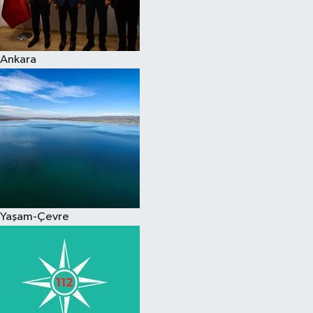
Spor
Ankara
Burç Yorumları
Çocuk
Eğitim
Hava Durumu
Kadın
Yaşam-Çevre
Kim kimdir?
Kültür Sanat
Sağlık