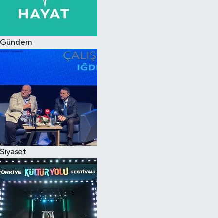
Siyaset
Gündem
Teknoloji
Televizyon
Yaşam-Çevre
Siyaset