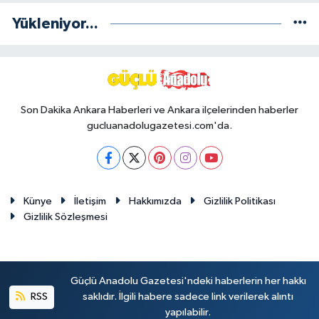
Yükleniyor...
Son Dakika Ankara Haberleri ve Ankara ilçelerinden haberler
gucluanadolugazetesi.com'da.
Künye
İletişim
Hakkımızda
Gizlilik Politikası
Gizlilik Sözleşmesi
Güçlü Anadolu Gazetesi'ndeki haberlerin her hakkı
RSS
saklıdır. İlgili habere sadece link verilerek alıntı
yapılabilir.