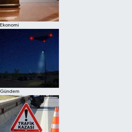
Spor
Ekonomi
Burç Yorumları
Çocuk
Eğitim
Hava Durumu
Kadın
Gündem
Kim kimdir?
Kültür Sanat
Sağlık