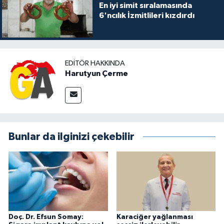
En iyi simit sıralamasında
6'ncılık İzmitlileri kızdırdı
EDITÖR HAKKINDA
Harutyun Çerme
Bunlar da ilginizi çekebilir
Doç. Dr. Efsun Somay:
Karaciğer yağlanması