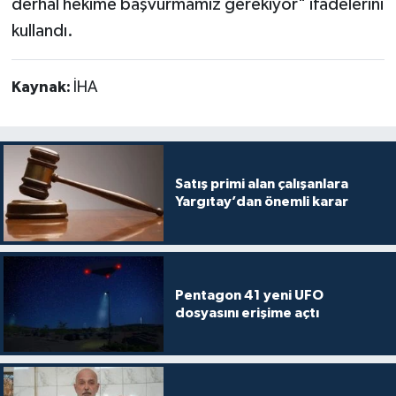
derhal hekime başvurmamız gerekiyor" ifadelerini
kullandı.
Kaynak:
İHA
Satış primi alan çalışanlara
Yargıtay’dan önemli karar
Pentagon 41 yeni UFO
dosyasını erişime açtı