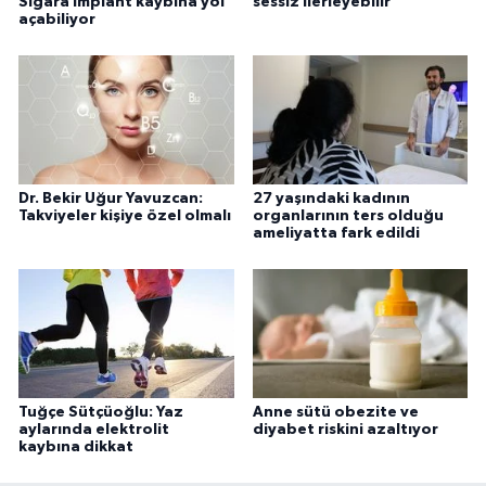
Sigara implant kaybına yol
sessiz ilerleyebilir
açabiliyor
Dr. Bekir Uğur Yavuzcan:
27 yaşındaki kadının
Takviyeler kişiye özel olmalı
organlarının ters olduğu
ameliyatta fark edildi
Tuğçe Sütçüoğlu: Yaz
Anne sütü obezite ve
aylarında elektrolit
diyabet riskini azaltıyor
kaybına dikkat