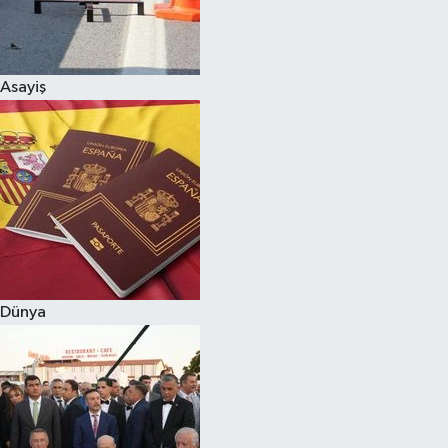
Siyaset
Asayiş
Teknoloji
Televizyon
Yaşam-Çevre
Dünya