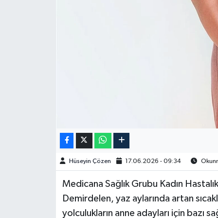
Spor
Burç Yorumları
Çocuk
Eğitim
Hava Durumu
Kadın
Hüseyin Çözen
17.06.2026 - 09:34
Okunma
Kim kimdir?
​​​​​Medicana Sağlık Grubu Kadın Hasta
Kültür Sanat
Demirdelen, yaz aylarında artan sıcaklı
yolculukların anne adayları için bazı sa
Sağlık