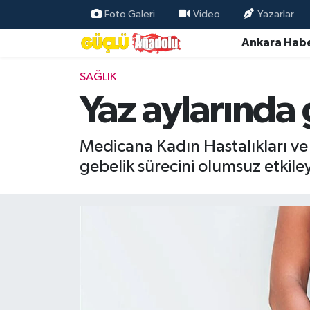
Foto Galeri
Video
Yazarlar
Ankara Habe
Özel Haber
SAĞLIK
Ankara Haberleri
Yaz aylarında 
Resmi İlanlar
Medicana Kadın Hastalıkları v
Ekonomi
gebelik sürecini olumsuz etkiley
Gündem
Asayiş
Dünya
Magazin