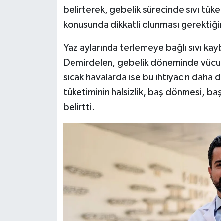
belirterek, gebelik sürecinde sıvı tük
Siyaset
konusunda dikkatli olunması gerektiğin
Yaz aylarında terlemeye bağlı sıvı kay
Teknoloji
Demirdelen, gebelik döneminde vücudun
Televizyon
sıcak havalarda ise bu ihtiyacın daha d
tüketiminin halsizlik, baş dönmesi, baş
Yaşam-Çevre
belirtti.