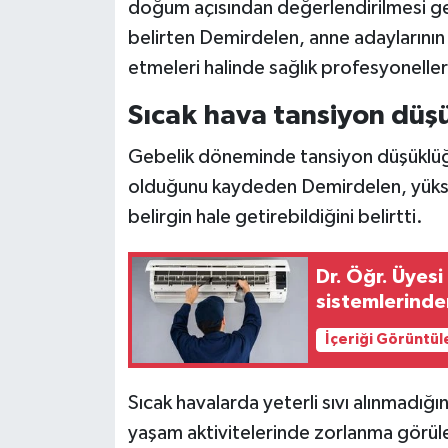
doğum açısından değerlendirilmesi ge
belirten Demirdelen, anne adaylarının ka
etmeleri halinde sağlık profesyoneller
Sıcak hava tansiyon düşü
Gebelik döneminde tansiyon düşüklüğün
olduğunu kaydeden Demirdelen, yüksek 
belirgin hale getirebildiğini belirtti.
Dr. Öğr. Üyesi Doğan: Lejyoner hastalığı klima
sistemlerinde
İçeriği Görüntül
Sıcak havalarda yeterli sıvı alınmadığı
yaşam aktivitelerinde zorlanma görül