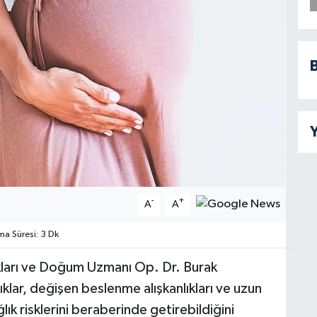
B
Y
-
+
A
A
 Süresi: 3 Dk
lıkları ve Doğum Uzmanı Op. Dr. Burak
klar, değişen beslenme alışkanlıkları ve uzun
ğlık risklerini beraberinde getirebildiğini