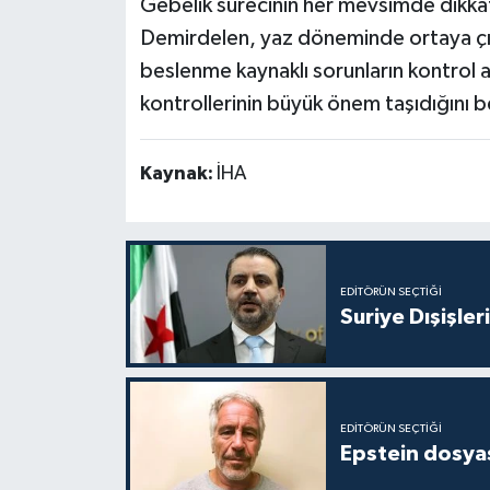
Gebelik sürecinin her mevsimde dikkatl
Demirdelen, yaz döneminde ortaya çıkab
beslenme kaynaklı sorunların kontrol al
kontrollerinin büyük önem taşıdığını be
Kaynak:
İHA
EDITÖRÜN SEÇTIĞI
Suriye Dışişler
EDITÖRÜN SEÇTIĞI
Epstein dosyas