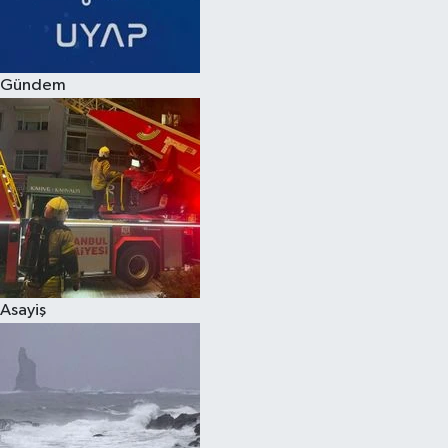
Spor
Gündem
Burç Yorumları
Çocuk
Eğitim
Hava Durumu
Kadın
Asayiş
Kim kimdir?
Kültür Sanat
Sağlık