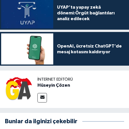
UYAP’ta yapay zekâ
dönemi:Örgüt bağlantıları
analiz edilecek
OpenAI, ücretsiz ChatGPT’de
mesaj kotasını kaldırıyor
İNTERNET EDITÖRÜ
Hüseyin Çözen
Bunlar da ilginizi çekebilir