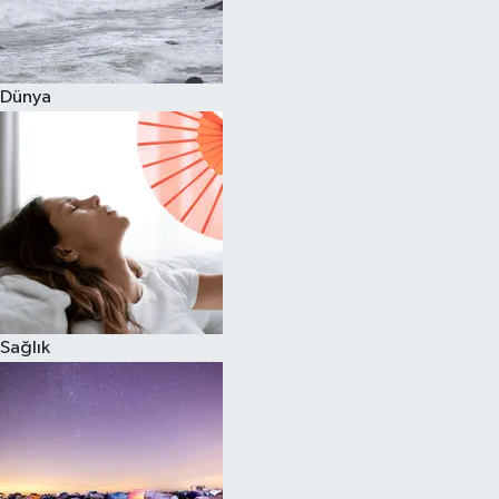
Siyaset
Dünya
Teknoloji
Televizyon
Yaşam-Çevre
Sağlık