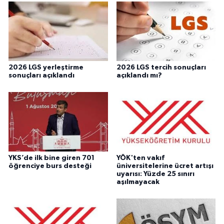
2026 LGS yerleştirme
2026 LGS tercih sonuçları
sonuçları açıklandı
açıklandı mı?
YKS’de ilk bine giren 701
YÖK'ten vakıf
öğrenciye burs desteği
üniversitelerine ücret artışı
uyarısı: Yüzde 25 sınırı
aşılmayacak