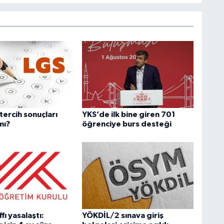
tercih sonuçları
YKS’de ilk bine giren 701
mı?
öğrenciye burs desteği
fı yasalaştı:
YÖKDİL/2 sınava giriş