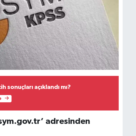
h sonuçları açıklandı mı?
e
sym.gov.tr’ adresinden