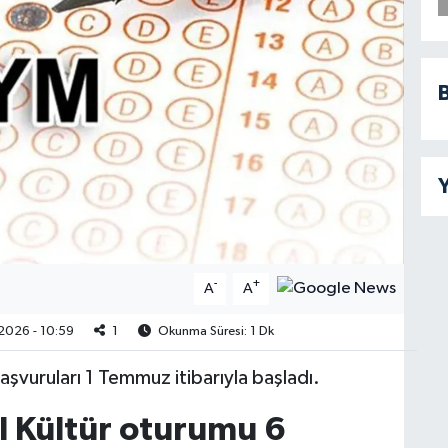
B
Y
-
+
A
A
2026 - 10:59
1
Okunma Süresi: 1 Dk
vuruları 1 Temmuz itibarıyla başladı.
 Kültür oturumu 6