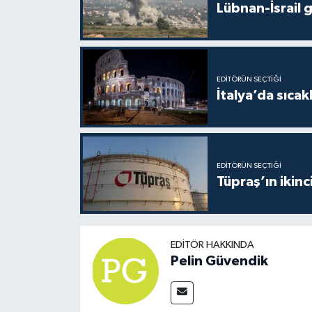
Lübnan-İsrail 
EDITÖRÜN SEÇTIĞI
İtalya’da sıcak
EDITÖRÜN SEÇTIĞI
Tüpraş’ın ikinc
EDITÖR HAKKINDA
Pelin Güvendik