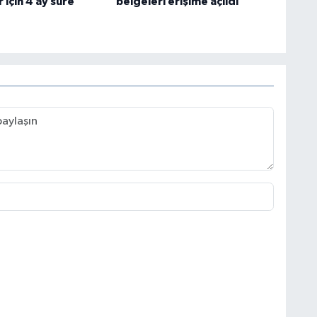
 için 4 ay süre
belgeleri erişime açıldı