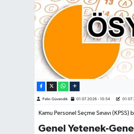
Spor
Burç Yorumları
Çocuk
Eğitim
Hava Durumu
Kadın
Pelin Güvendik
01.07.2026 - 10:54
01.07.
Kim kimdir?
Kamu Personel Seçme Sınavı (KPSS) baş
Kültür Sanat
Genel Yetenek-Genel
Sağlık