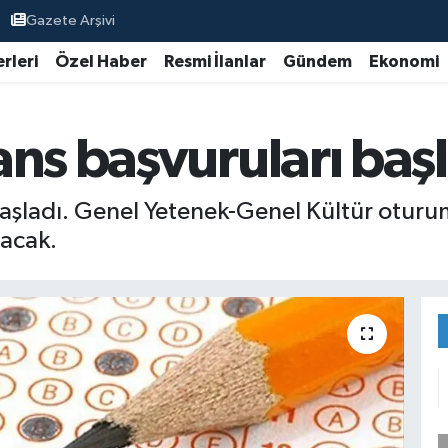
Gazete Arşivi
rleri
Özel Haber
Resmi İlanlar
Gündem
Ekonomi
ns başvuruları baş
aşladı. Genel Yetenek-Genel Kültür oturumu
lacak.