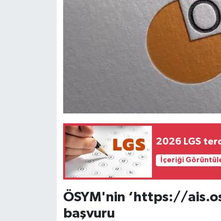
2026 LGS terci
İçeriği Görüntül
ÖSYM'nin ‘https://ais.o
başvuru