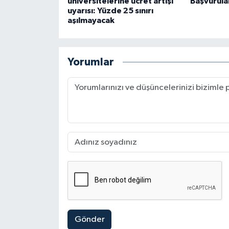
üniversitelerine ücret artışı
Başvurular
uyarısı: Yüzde 25 sınırı
aşılmayacak
Yorumlar
Gönder