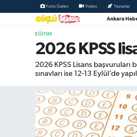
Foto Galeri
Video
Yazarlar
Ankara Habe
Özel Haber
EĞITIM
Ankara Haberleri
2026 KPSS lisa
Resmi İlanlar
2026 KPSS Lisans başvuruları b
Ekonomi
sınavları ise 12-13 Eylül’de yapı
Gündem
Asayiş
Dünya
Magazin