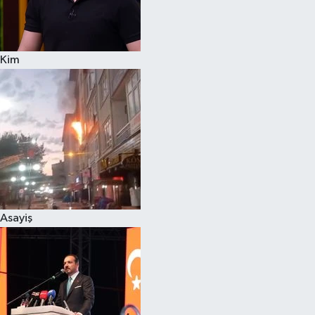
Spor
Kim
Burç Yorumları
Çocuk
Eğitim
Hava Durumu
Kadın
Asayiş
Kim kimdir?
Kültür Sanat
Sağlık