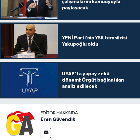
çalışmalarını kamuoyuyla
paylaşacak
YENİ Parti’nin YSK temsilcisi
Yakupoğlu oldu
UYAP’ta yapay zekâ
dönemi:Örgüt bağlantıları
analiz edilecek
EDITÖR HAKKINDA
Eren Güvendik