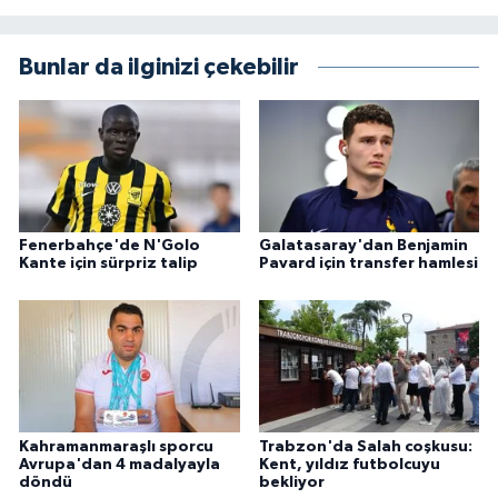
Bunlar da ilginizi çekebilir
Fenerbahçe'de N'Golo
Galatasaray'dan Benjamin
Kante için sürpriz talip
Pavard için transfer hamlesi
Kahramanmaraşlı sporcu
Trabzon'da Salah coşkusu:
Avrupa'dan 4 madalyayla
Kent, yıldız futbolcuyu
döndü
bekliyor