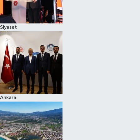
Siyaset
Siyaset
Teknoloji
Televizyon
Yaşam-Çevre
Ankara