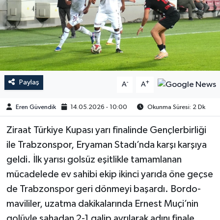
Paylaş
-
+
A
A
Eren Güvendik
14.05.2026 - 10:00
Okunma Süresi: 2 Dk
Ziraat Türkiye Kupası yarı finalinde Gençlerbirliği
ile Trabzonspor, Eryaman Stadı’nda karşı karşıya
geldi. İlk yarısı golsüz eşitlikle tamamlanan
mücadelede ev sahibi ekip ikinci yarıda öne geçse
de Trabzonspor geri dönmeyi başardı. Bordo-
mavililer, uzatma dakikalarında Ernest Muçi’nin
golüyle sahadan 2-1 galip ayrılarak adını finale