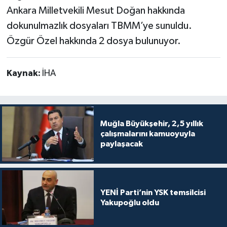
Ankara Milletvekili Mesut Doğan hakkında
dokunulmazlık dosyaları TBMM’ye sunuldu.
Özgür Özel hakkında 2 dosya bulunuyor.
Kaynak:
İHA
Muğla Büyükşehir, 2,5 yıllık
çalışmalarını kamuoyuyla
paylaşacak
YENİ Parti’nin YSK temsilcisi
Yakupoğlu oldu