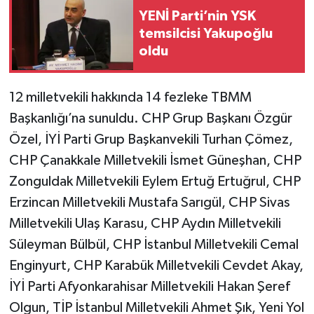
YENİ Parti’nin YSK
temsilcisi Yakupoğlu
oldu
12 milletvekili hakkında 14 fezleke TBMM
Başkanlığı’na sunuldu. CHP Grup Başkanı Özgür
Özel, İYİ Parti Grup Başkanvekili Turhan Çömez,
CHP Çanakkale Milletvekili İsmet Güneşhan, CHP
Zonguldak Milletvekili Eylem Ertuğ Ertuğrul, CHP
Erzincan Milletvekili Mustafa Sarıgül, CHP Sivas
Milletvekili Ulaş Karasu, CHP Aydın Milletvekili
Süleyman Bülbül, CHP İstanbul Milletvekili Cemal
Enginyurt, CHP Karabük Milletvekili Cevdet Akay,
İYİ Parti Afyonkarahisar Milletvekili Hakan Şeref
Olgun, TİP İstanbul Milletvekili Ahmet Şık, Yeni Yol