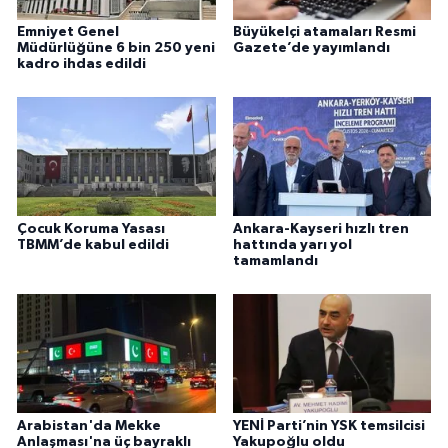
Emniyet Genel
Büyükelçi atamaları Resmi
Müdürlüğüne 6 bin 250 yeni
Gazete’de yayımlandı
kadro ihdas edildi
Çocuk Koruma Yasası
Ankara-Kayseri hızlı tren
TBMM’de kabul edildi
hattında yarı yol
tamamlandı
Arabistan'da Mekke
YENİ Parti’nin YSK temsilcisi
Anlaşması'na üç bayraklı
Yakupoğlu oldu