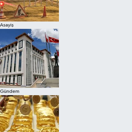
Spor
Asayiş
Burç Yorumları
Çocuk
Eğitim
Hava Durumu
Kadın
Gündem
Kim kimdir?
Kültür Sanat
Sağlık