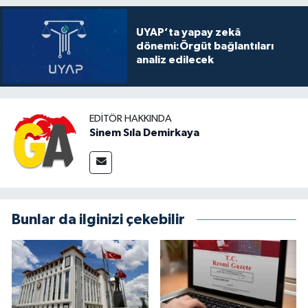
UYAP’ta yapay zekâ
dönemi:Örgüt bağlantıları
analiz edilecek
EDITÖR HAKKINDA
Sinem Sıla Demirkaya
Bunlar da ilginizi çekebilir