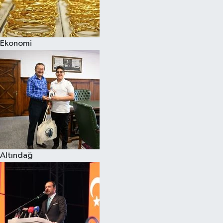
Siyaset
Ekonomi
Teknoloji
Televizyon
Yaşam-Çevre
Altındağ