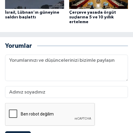
İsrail, Lübnan’ın güneyine
Çerçeve yasada örgüt
saldırı başlattı
suçlarına 5 ve 10 yıllık
erteleme
Yorumlar