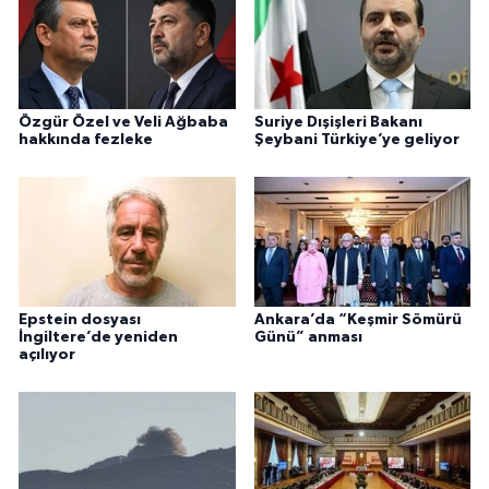
Özgür Özel ve Veli Ağbaba
Suriye Dışişleri Bakanı
hakkında fezleke
Şeybani Türkiye’ye geliyor
Epstein dosyası
Ankara’da “Keşmir Sömürü
İngiltere’de yeniden
Günü” anması
açılıyor