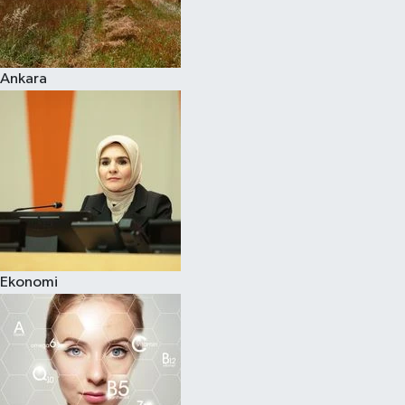
Siyaset
Ankara
Teknoloji
Televizyon
Yaşam-Çevre
Ekonomi