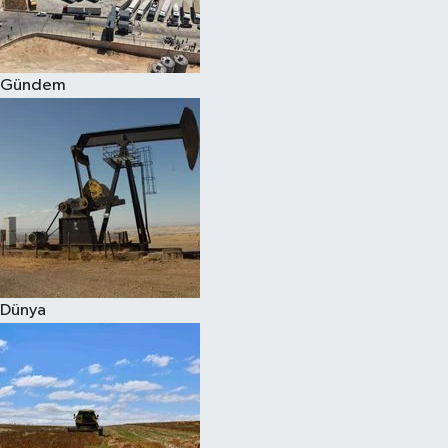
Spor
Gündem
Burç Yorumları
Çocuk
Eğitim
Hava Durumu
Kadın
Dünya
Kim kimdir?
Kültür Sanat
Sağlık