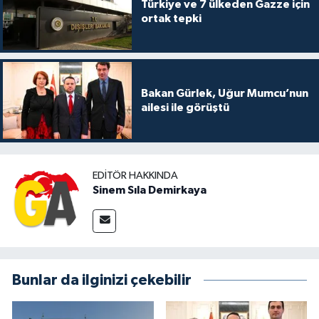
Türkiye ve 7 ülkeden Gazze için
ortak tepki
Bakan Gürlek, Uğur Mumcu’nun
ailesi ile görüştü
EDITÖR HAKKINDA
Sinem Sıla Demirkaya
Bunlar da ilginizi çekebilir