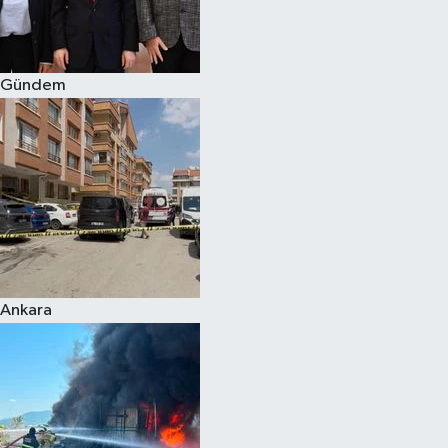
Spor
Gündem
Burç Yorumları
Çocuk
Eğitim
Hava Durumu
Kadın
Ankara
Kim kimdir?
Kültür Sanat
Sağlık