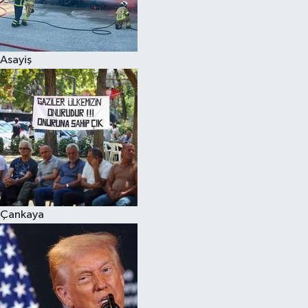
Siyaset
Asayiş
Teknoloji
Televizyon
Yaşam-Çevre
Çankaya