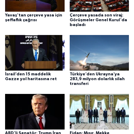
Yavaş’tan çerçeve yasa için
Çerçeve yasada son viraj:
şeffaflık çağrısı
Görüşmeler Genel Kurul'da
başladı
İsrail’den 15 maddelik
Türkiye’den Ukrayna’ya
Gazze yol haritasına ret
283,9 milyon dolarlık silah
transferi
ABD'li Senatör: Trump İran
Fidan: Mısır, Mekke