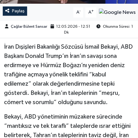
Paylaş
-
+
A
A
Çağlar Bülent Sansar
12.05.2026 - 12:51
Okunma Süresi: 1
Dk
İran Dışişleri Bakanlığı Sözcüsü İsmail Bekayi, ABD
Başkanı Donald Trump’ın İran’ın savaşı sona
erdirmeye ve Hürmüz Boğazı’nı yeniden deniz
trafiğine açmaya yönelik teklifini “kabul
edilemez” olarak değerlendirmesine tepki
gösterdi. Bekayi, İran’ın taleplerinin “meşru,
cömert ve sorumlu” olduğunu savundu.
Bekayi, ABD yönetiminin müzakere sürecinde
“mantıksız ve tek taraflı” taleplerde ısrar ettiğini
belirterek, Tahran’ın taleplerinin taviz değil, İran