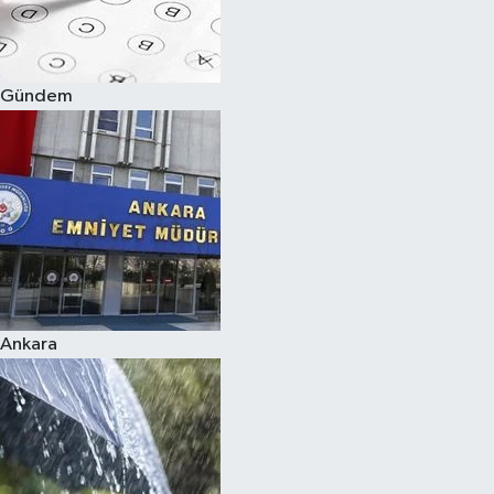
Siyaset
Gündem
Teknoloji
Televizyon
Yaşam-Çevre
Ankara