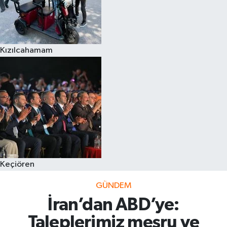
Kızılcahamam
Keçiören
GÜNDEM
İran’dan ABD’ye:
Taleplerimiz meşru ve