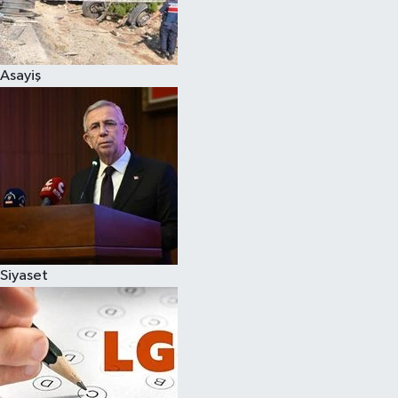
Spor
Asayiş
Burç Yorumları
Çocuk
Eğitim
Hava Durumu
Kadın
Siyaset
Kim kimdir?
Kültür Sanat
Sağlık