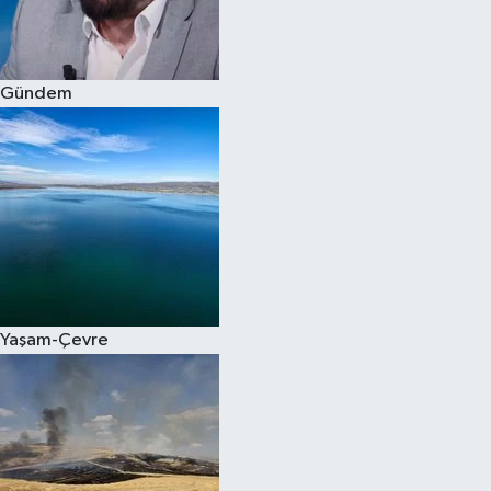
Spor
Gündem
Burç Yorumları
Çocuk
Eğitim
Hava Durumu
Kadın
Yaşam-Çevre
Kim kimdir?
Kültür Sanat
Sağlık