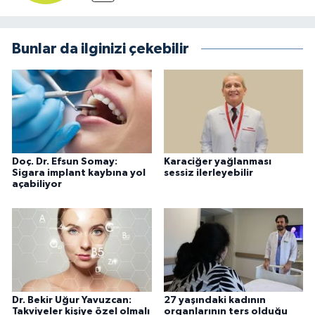
Bunlar da ilginizi çekebilir
Doç. Dr. Efsun Somay:
Karaciğer yağlanması
Sigara implant kaybına yol
sessiz ilerleyebilir
açabiliyor
Dr. Bekir Uğur Yavuzcan:
27 yaşındaki kadının
Takviyeler kişiye özel olmalı
organlarının ters olduğu