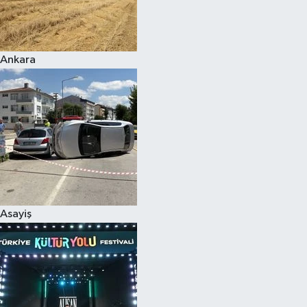
Siyaset
Ankara
Teknoloji
Televizyon
Yaşam-Çevre
Asayiş