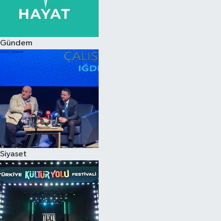
Siyaset
Gündem
Teknoloji
Televizyon
Yaşam-Çevre
Siyaset