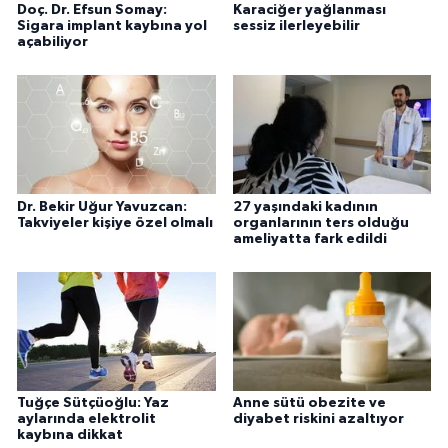
Doç. Dr. Efsun Somay:
Karaciğer yağlanması
Sigara implant kaybına yol
sessiz ilerleyebilir
açabiliyor
Dr. Bekir Uğur Yavuzcan:
27 yaşındaki kadının
Takviyeler kişiye özel olmalı
organlarının ters olduğu
ameliyatta fark edildi
Tuğçe Sütçüoğlu: Yaz
Anne sütü obezite ve
aylarında elektrolit
diyabet riskini azaltıyor
kaybına dikkat