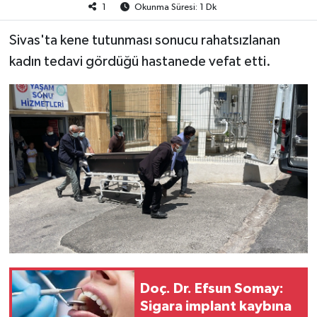
1
Okunma Süresi: 1 Dk
Sivas'ta kene tutunması sonucu rahatsızlanan
kadın tedavi gördüğü hastanede vefat etti.
Doç. Dr. Efsun Somay:
Sigara implant kaybına