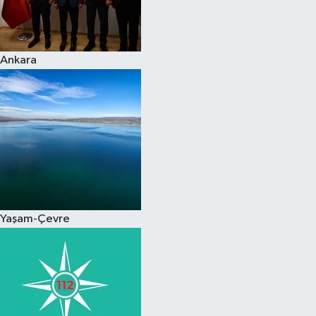
Spor
Ankara
Burç Yorumları
Çocuk
Eğitim
Hava Durumu
Kadın
Yaşam-Çevre
Kim kimdir?
Kültür Sanat
Sağlık