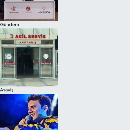
Spor
Gündem
Burç Yorumları
Çocuk
Eğitim
Hava Durumu
Kadın
Asayiş
Kim kimdir?
Kültür Sanat
Sağlık