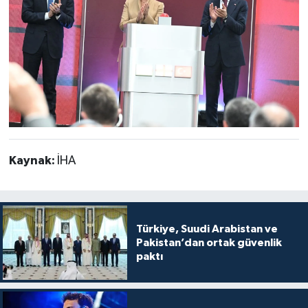
Kaynak:
İHA
Türkiye, Suudi Arabistan ve
Pakistan’dan ortak güvenlik
paktı