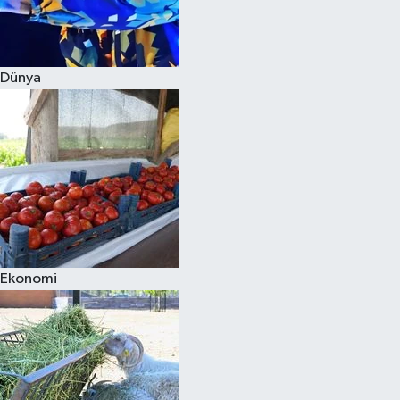
Siyaset
Dünya
Teknoloji
Televizyon
Yaşam-Çevre
Ekonomi