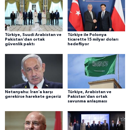
Türkiye, Suudi Arabistan ve
Türkiye ile Polonya
Pakistan’dan ortak
ticarette 15 milyar doları
güvenlik paktı
hedefliyor
Netanyahu: İran’a karşı
Türkiye, Arabistan ve
gerekirse harekete geçeriz
Pakistan’dan ortak
savunma anlaşması