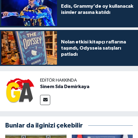
Edis, Grammy’de oy kullanacak
isimler arasına katıldı
Nolan etkisi kitapçı raflarına
taşındı, Odysseia satışları
patladı
EDITÖR HAKKINDA
Sinem Sıla Demirkaya
Bunlar da ilginizi çekebilir