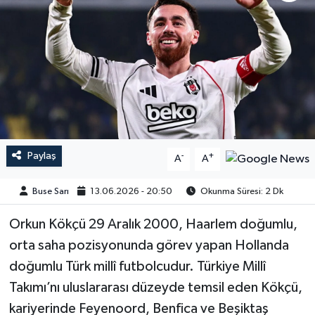
Paylaş
-
+
A
A
Buse Sarı
13.06.2026 - 20:50
Okunma Süresi: 2 Dk
Orkun Kökçü 29 Aralık 2000, Haarlem doğumlu,
orta saha pozisyonunda görev yapan Hollanda
doğumlu Türk millî futbolcudur. Türkiye Millî
Takımı’nı uluslararası düzeyde temsil eden Kökçü,
kariyerinde Feyenoord, Benfica ve Beşiktaş