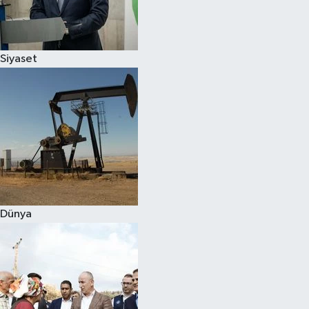
Spor
Siyaset
Burç Yorumları
Çocuk
Eğitim
Hava Durumu
Kadın
Dünya
Kim kimdir?
Kültür Sanat
Sağlık