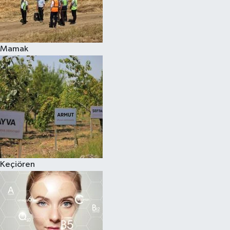
Mamak
Keçiören