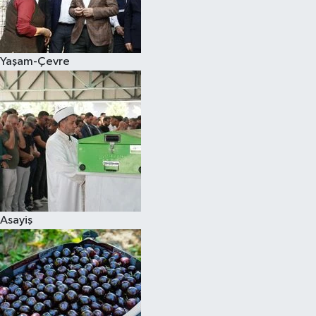
Siyaset
Yaşam-Çevre
Teknoloji
Televizyon
Yaşam-Çevre
Asayiş