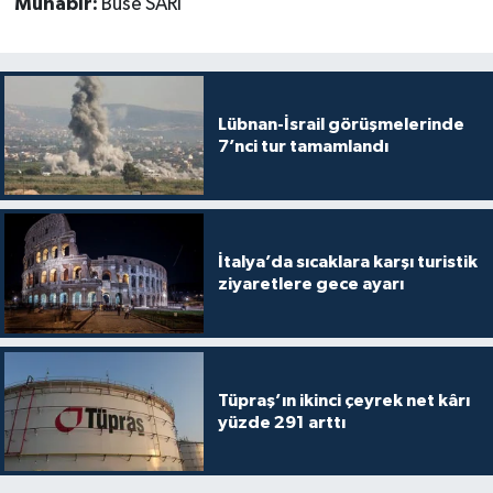
Muhabir:
Buse SARI
Lübnan-İsrail görüşmelerinde
7’nci tur tamamlandı
İtalya’da sıcaklara karşı turistik
ziyaretlere gece ayarı
Tüpraş’ın ikinci çeyrek net kârı
yüzde 291 arttı