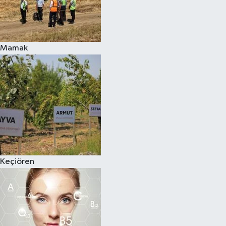
Mamak
Keçiören