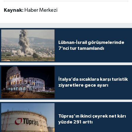
Kaynak:
Haber Merkezi
Lübnan-İsrail görüşmelerinde
7’nci tur tamamlandı
İtalya’da sıcaklara karşı turistik
ziyaretlere gece ayarı
Tüpraş’ın ikinci çeyrek net kârı
yüzde 291 arttı