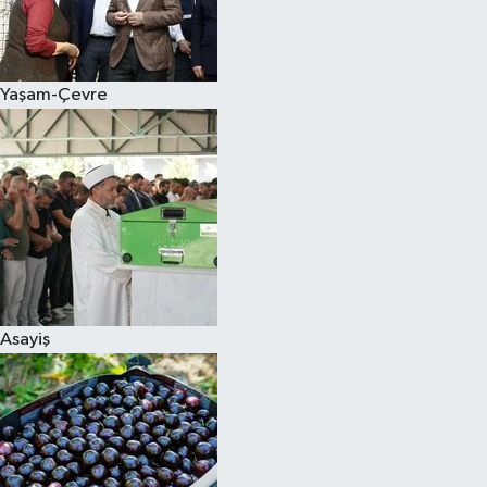
Siyaset
Yaşam-Çevre
Teknoloji
Televizyon
Yaşam-Çevre
Asayiş