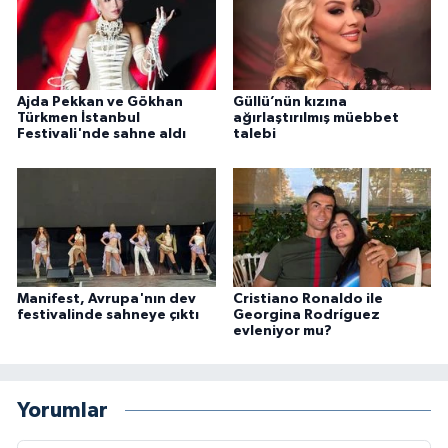
Ajda Pekkan ve Gökhan
Güllü’nün kızına
Türkmen İstanbul
ağırlaştırılmış müebbet
Festivali'nde sahne aldı
talebi
Manifest, Avrupa'nın dev
Cristiano Ronaldo ile
festivalinde sahneye çıktı
Georgina Rodríguez
evleniyor mu?
Yorumlar