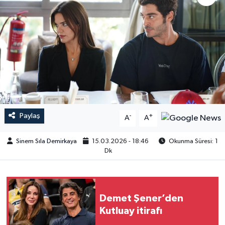
Paylaş
-
+
A
A
Sinem Sıla Demirkaya
15.03.2026 - 18:46
Okunma Süresi: 1
Dk
Demet Şener’den
Kutluay itirafı