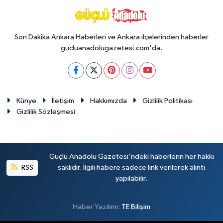
Son Dakika Ankara Haberleri ve Ankara ilçelerinden haberler
gucluanadolugazetesi.com'da.
Künye
İletişim
Hakkımızda
Gizlilik Politikası
Gizlilik Sözleşmesi
Güçlü Anadolu Gazetesi'ndeki haberlerin her hakkı
RSS
saklıdır. İlgili habere sadece link verilerek alıntı
yapılabilir.
Haber Yazılımı:
TE Bilişim