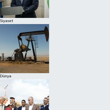
Spor
Siyaset
Burç Yorumları
Çocuk
Eğitim
Hava Durumu
Kadın
Dünya
Kim kimdir?
Kültür Sanat
Sağlık