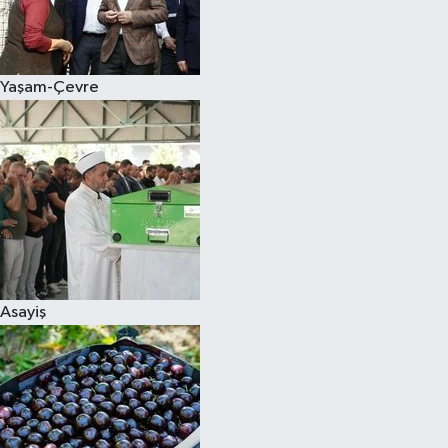
Siyaset
Yaşam-Çevre
Teknoloji
Televizyon
Yaşam-Çevre
Asayiş