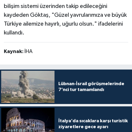
bilişim sistemi üzerinden takip edileceğini
kaydeden Göktaş, "Güzel yavrularımıza ve büyük
Türkiye ailemize hayırlı, uğurlu olsun." ifadelerini
kullandı.
Kaynak:
İHA
Lübnan-İsrail görüşmelerinde
7’nci tur tamamlandı
İtalya’da sıcaklara karşı turistik
ziyaretlere gece ayarı