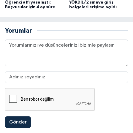
Öğrenci affı yasalaştı:
YÖKDİL/2 sınava giriş
Başvurular için 4 ay süre
belgeleri erişime açıldı
Yorumlar
Gönder