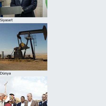
Spor
Siyaset
Burç Yorumları
Çocuk
Eğitim
Hava Durumu
Kadın
Dünya
Kim kimdir?
Kültür Sanat
Sağlık