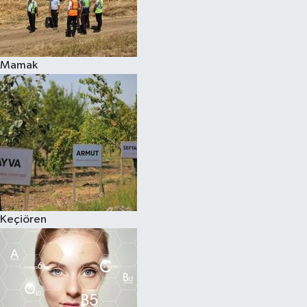
Mamak
Keçiören