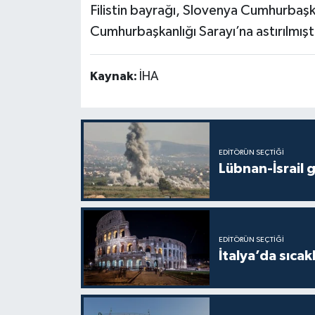
Filistin bayrağı, Slovenya Cumhurbaşk
Cumhurbaşkanlığı Sarayı’na astırılmışt
Kaynak:
İHA
EDITÖRÜN SEÇTIĞI
Lübnan-İsrail 
EDITÖRÜN SEÇTIĞI
İtalya’da sıcak