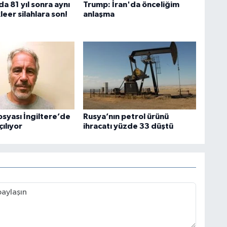
a 81 yıl sonra aynı
Trump: İran'da önceliğim
leer silahlara son!
anlaşma
osyası İngiltere’de
Rusya’nın petrol ürünü
ılıyor
ihracatı yüzde 33 düştü