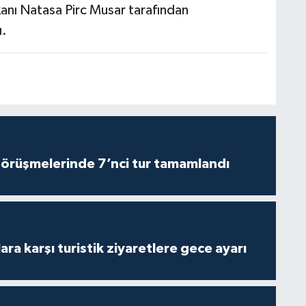
anı Natasa Pirc Musar tarafından
ı.
görüşmelerinde 7’nci tur tamamlandı
lara karşı turistik ziyaretlere gece ayarı