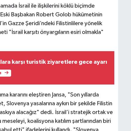
amada İsrail ile ilişkilerini köklü biçimde
i. Eski Başbakan Robert Golob hükümetinin
il’in Gazze Şeridi’ndeki Filistinlilere yönelik
i "İsrail karşıtı önyargıların esiri olmakla"
lara karşı turistik ziyaretlere gece ayarı
e
ıma kararını eleştiren Jansa, "Son yıllarda
 Slovenya yasalarına aykırı bir şekilde Filistin
 askıya alacağız" dedi. İsrail’i stratejik ortak ve
 meseleyi, koalisyona katılım şartlarından biri
bul etti" ifadelerini kullandı. "Slovenya,