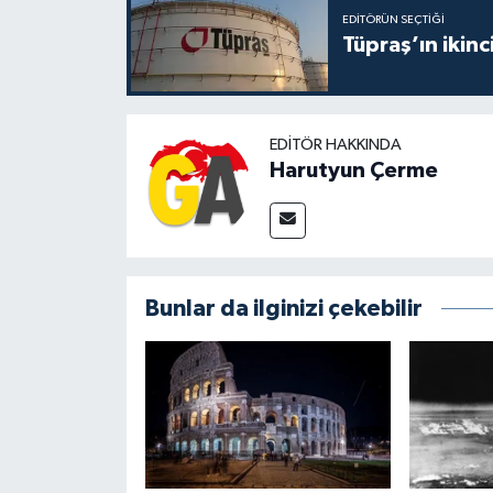
EDITÖRÜN SEÇTIĞI
Tüpraş’ın ikinc
EDITÖR HAKKINDA
Harutyun Çerme
Bunlar da ilginizi çekebilir