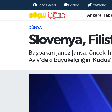
Foto Galeri
Video
Yazarlar
Ankara Habe
Özel Haber
DÜNYA
Ankara Haberleri
Slovenya, Filis
Resmi İlanlar
Başbakan Janez Jansa, önceki hük
Ekonomi
Aviv’deki büyükelçiliğini Kudüs’
Gündem
Asayiş
Dünya
Magazin