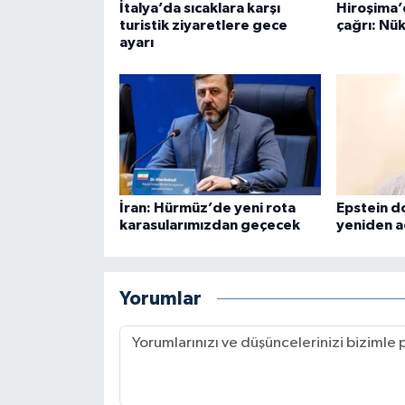
İtalya’da sıcaklara karşı
Hiroşima’d
turistik ziyaretlere gece
çağrı: Nük
ayarı
İran: Hürmüz’de yeni rota
Epstein d
karasularımızdan geçecek
yeniden aç
Yorumlar