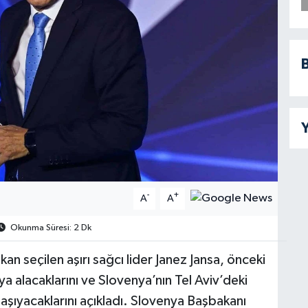
B
Y
-
+
A
A
Okunma Süresi: 2 Dk
 seçilen aşırı sağcı lider Janez Jansa, önceki
ıya alacaklarını ve Slovenya’nın Tel Aviv’deki
 taşıyacaklarını açıkladı. Slovenya Başbakanı