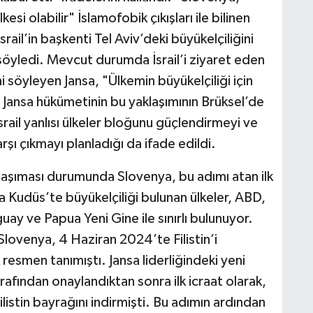
esi olabilir" İslamofobik çıkışları ile bilinen
srail’in başkenti Tel Aviv’deki büyükelçiliğini
ı söyledi. Mevcut durumda İsrail’i ziyaret eden
ni söyleyen Jansa, "Ülkemin büyükelçiliği için
Jansa hükümetinin bu yaklaşımının Brüksel’de
srail yanlısı ülkeler bloğunu güçlendirmeyi ve
arşı çıkmayı planladığı da ifade edildi.
e taşıması durumunda Slovenya, bu adımı atan ilk
Kudüs’te büyükelçiliği bulunan ülkeler, ABD,
 ve Papua Yeni Gine ile sınırlı bulunuyor.
Slovenya, 4 Haziran 2024’te Filistin’i
esmen tanımıştı. Jansa liderliğindeki yeni
fından onaylandıktan sonra ilk icraat olarak,
listin bayrağını indirmişti. Bu adımın ardından