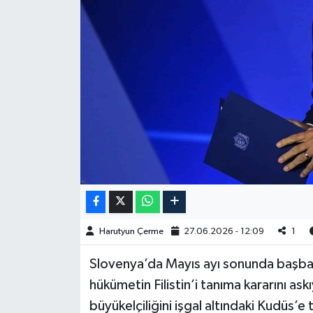
Spor
Burç Yorumları
Çocuk
Eğitim
Hava Durumu
Kadın
Harutyun Çerme
27.06.2026 - 12:09
1
Kim kimdir?
Slovenya’da Mayıs ayı sonunda başbakan
Kültür Sanat
hükümetin Filistin’i tanıma kararını ask
büyükelçiliğini işgal altındaki Kudüs’e
Sağlık