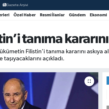
Gazete Arşivi
rleri
Özel Haber
Resmi İlanlar
Gündem
Ekonomi
tin’i tanıma kararın
ümetin Filistin’i tanıma kararını askıya al
e taşıyacaklarını açıkladı.