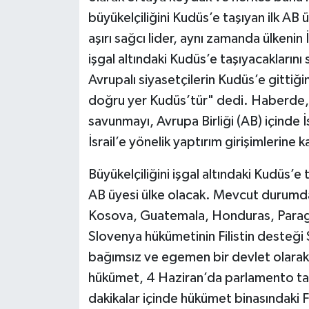
büyükelçiliğini Kudüs’e taşıyan ilk AB ülk
aşırı sağcı lider, aynı zamanda ülkenin İ
işgal altındaki Kudüs’e taşıyacakların
Avrupalı siyasetçilerin Kudüs’e gittiği
doğru yer Kudüs’tür" dedi. Haberde, 
savunmayı, Avrupa Birliği (AB) içinde İ
İsrail’e yönelik yaptırım girişimlerine k
Büyükelçiliğini işgal altındaki Kudüs’
AB üyesi ülke olacak. Mevcut durumda 
Kosova, Guatemala, Honduras, Paraguay
Slovenya hükümetinin Filistin desteği 
bağımsız ve egemen bir devlet olarak r
hükümet, 4 Haziran’da parlamento tara
dakikalar içinde hükümet binasındaki Fi