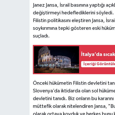
Janez Jansa, İsrail basınına yaptığı açıkl
Siyaset
değiştirmeyi hedeflediklerini söyled
Filistin politikasını eleştiren Jansa, İsra
Teknoloji
soykırımına tepki gösteren eski hükümet
suçladı.
Televizyon
Yaşam-Çevre
İtalya’da sıcak
İçeriği Görüntül
Önceki hükümetin Filistin devletini tan
Slovenya’da iktidarda olan sol hükümet,
devletini tanıdı. Biz onların bu kararını
müttefik olarak nitelendiren Jansa, "Bu
olarak ortaya koyduk ve herkes bunu ka