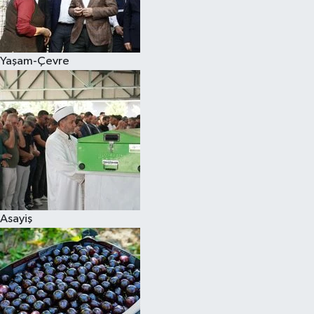
Siyaset
Yaşam-Çevre
Teknoloji
Televizyon
Yaşam-Çevre
Asayiş