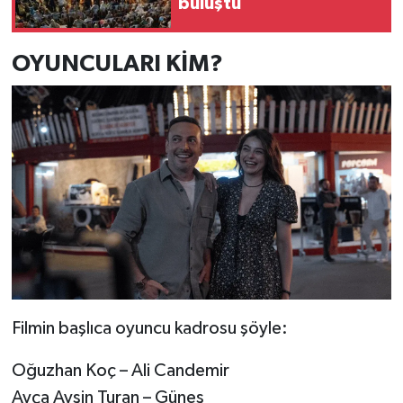
buluştu
OYUNCULARI KİM?
Filmin başlıca oyuncu kadrosu şöyle:
Oğuzhan Koç – Ali Candemir
Ayça Ayşin Turan – Güneş