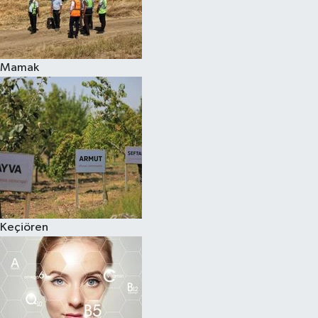
Mamak
Keçiören