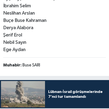
İbrahim Selim
Neslihan Arslan
Buçe Buse Kahraman
Derya Alabora
Şerif Erol
Nebil Sayın
Ege Aydan
Muhabir:
Buse SARI
Lübnan-İsrail görüşmelerinde
7’nci tur tamamlandı