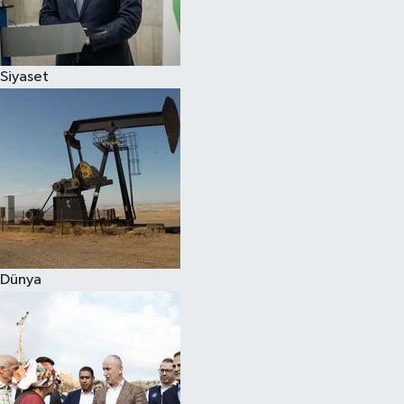
Spor
Siyaset
Burç Yorumları
Çocuk
Eğitim
Hava Durumu
Kadın
Dünya
Kim kimdir?
Kültür Sanat
Sağlık