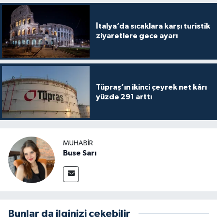
İtalya’da sıcaklara karşı turistik
ziyaretlere gece ayarı
Tüpraş’ın ikinci çeyrek net kârı
yüzde 291 arttı
MUHABIR
Buse Sarı
Bunlar da ilginizi çekebilir