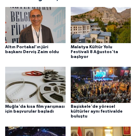
Altın Portakal’ın jüri
Malatya Kültür Yolu
başkanı Derviş Zaim oldu
Festivali 8 Ağustos'ta
başlıyor
Muğla'da kısa film yarışması
Başiskele'de yöresel
için başvurular başladı
kültürler aynı festivalde
buluştu