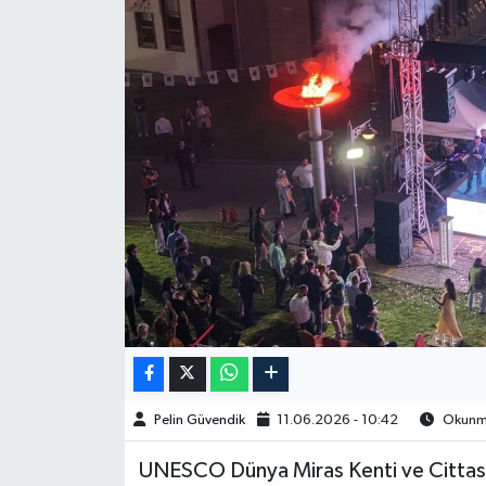
Spor
Burç Yorumları
Çocuk
Eğitim
Hava Durumu
Kadın
Kim kimdir?
Pelin Güvendik
11.06.2026 - 10:42
Okunma
Kültür Sanat
UNESCO Dünya Miras Kenti ve Cittaslo
Sağlık