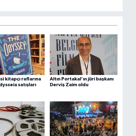
si kitapçı raflarına
Altın Portakal’ın jüri başkanı
dysseia satışları
Derviş Zaim oldu