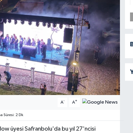
B
Y
-
+
A
A
 Süresi: 2 Dk
w üyesi Safranbolu'da bu yıl 27'ncisi