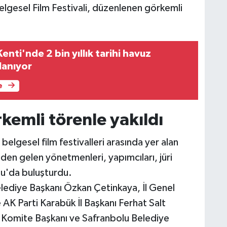
elgesel Film Festivali, düzenlenen görkemli
Kenti'nde 2 bin yıllık tarihi havuz
lanıyor
e
rkemli törenle yakıldı
belgesel film festivalleri arasında yer alan
nden gelen yönetmenleri, yapımcıları, jüri
lu'da buluşturdu.
lediye Başkanı Özkan Çetinkaya, İl Genel
K Parti Karabük İl Başkanı Ferhat Salt
al Komite Başkanı ve Safranbolu Belediye