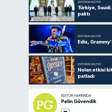
EDITÖRÜN SEÇTIĞI
Türkiye, Suudi
paktı
EDITÖRÜN SEÇTIĞI
Edis, Grammy’d
EDITÖRÜN SEÇTIĞI
Nolan etkisi ki
patladı
EDITÖR HAKKINDA
Pelin Güvendik