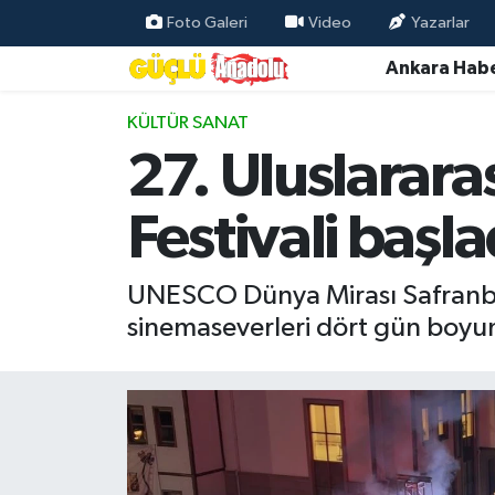
Foto Galeri
Video
Yazarlar
Ankara Habe
Özel Haber
KÜLTÜR SANAT
Ankara Haberleri
27. Uluslararas
Resmi İlanlar
Festivali başla
Ekonomi
UNESCO Dünya Mirası Safranbol
Gündem
sinemaseverleri dört gün boyunc
Asayiş
Dünya
Magazin