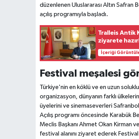
düzenlenen Uluslararası Altın Safran B
açılış programıyla başladı.
Siyaset
Teknoloji
Tralleis Antik 
ziyarete hazır
Televizyon
İçeriği Görüntül
Yaşam-Çevre
Festival meşalesi gö
Türkiye'nin en köklü ve en uzun soluklu 
organizasyon, dünyanın farklı ülkeleri
üyelerini ve sinemaseverleri Safranbo
Açılış programı öncesinde Karabük Be
Meclis Başkanı Ahmet Okan Kirman ve A
festival alanını ziyaret ederek Festiv