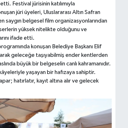
etti. Festival jürisinin katılımıyla
uşan jüri üyeleri, Uluslararası Altın Safran
n en saygın belgesel film organizasyonlarından
eserlerin yüksek nitelikte olduğunu ve
ını ifade etti.
ş programında konuşan Belediye Başkanı Elif
arak geleceğe taşıyabilmiş ender kentlerden
aslında büyük bir belgeselin canlı kahramanıdır.
ikâyeleriyle yaşayan bir hafızaya sahiptir.
r; hatırlatır, kayıt altına alır ve gelecek