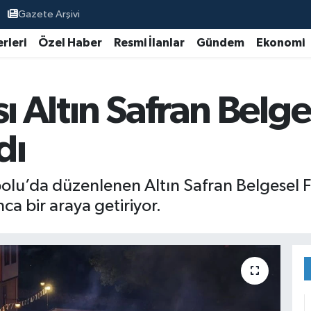
Gazete Arşivi
rleri
Özel Haber
Resmi İlanlar
Gündem
Ekonomi
ı Altın Safran Belge
dı
u’da düzenlenen Altın Safran Belgesel Fil
a bir araya getiriyor.