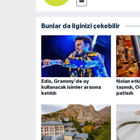
Bunlar da ilginizi çekebilir
Edis, Grammy’de oy
Nolan etki
kullanacak isimler arasına
taşındı, O
katıldı
patladı