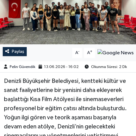
Paylaş
-
+
A
A
Pelin Güvendik
13.06.2026 - 16:02
Okunma Süresi: 2 Dk
Denizli Büyükşehir Belediyesi, kentteki kültür ve
sanat faaliyetlerine bir yenisini daha ekleyerek
başlattığı Kısa Film Atölyesi ile sinemaseverleri
profesyonel bir eğitim çatısı altında buluşturdu.
Yoğun ilgi gören ve teorik aşaması başarıyla
devam eden atölye, Denizli’nin gelecekteki
sinemacılarını ve yönetmenlerini yetiştirmeyi