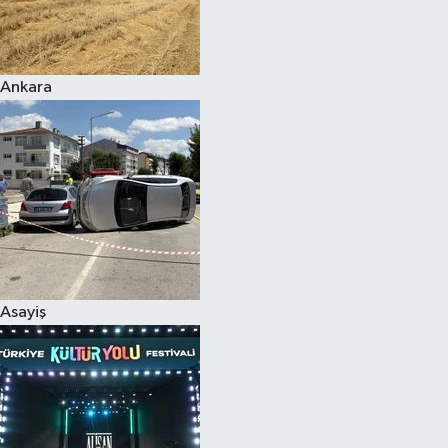
Siyaset
Ankara
Teknoloji
Televizyon
Yaşam-Çevre
Asayiş