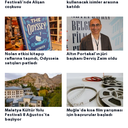
Festivali'nde Alişan
kullanacak isimler arasına
coşkusu
katıldı
Nolan etkisi kitapçı
Altın Portakal’ın jüri
raflarına taşındı, Odysseia
başkanı Derviş Zaim oldu
satışları patladı
Malatya Kültür Yolu
Muğla'da kısa film yarışması
Festivali 8 Ağustos'ta
için başvurular başladı
başlıyor