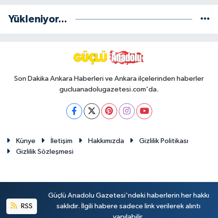
Yükleniyor...
Son Dakika Ankara Haberleri ve Ankara ilçelerinden haberler
gucluanadolugazetesi.com'da.
Künye
İletişim
Hakkımızda
Gizlilik Politikası
Gizlilik Sözleşmesi
Güçlü Anadolu Gazetesi'ndeki haberlerin her hakkı
RSS
saklıdır. İlgili habere sadece link verilerek alıntı
yapılabilir.