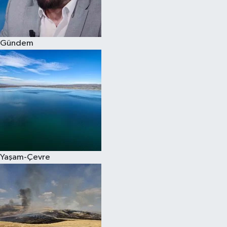
Spor
Gündem
Burç Yorumları
Çocuk
Eğitim
Hava Durumu
Kadın
Yaşam-Çevre
Kim kimdir?
Kültür Sanat
Sağlık