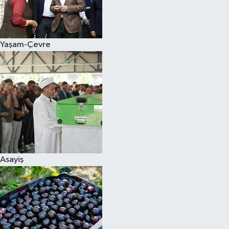
Siyaset
Yaşam-Çevre
Teknoloji
Televizyon
Yaşam-Çevre
Asayiş