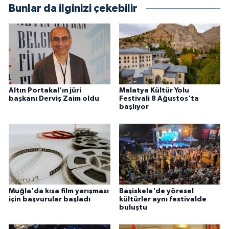
Bunlar da ilginizi çekebilir
Altın Portakal’ın jüri
Malatya Kültür Yolu
başkanı Derviş Zaim oldu
Festivali 8 Ağustos'ta
başlıyor
Muğla'da kısa film yarışması
Başiskele'de yöresel
için başvurular başladı
kültürler aynı festivalde
buluştu