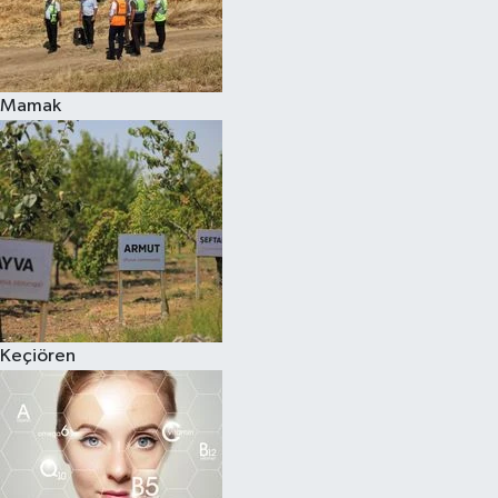
Mamak
Keçiören