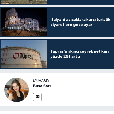
İtalya’da sıcaklara karşı turistik
ziyaretlere gece ayarı
Tüpraş’ın ikinci çeyrek net kârı
yüzde 291 arttı
MUHABIR
Buse Sarı