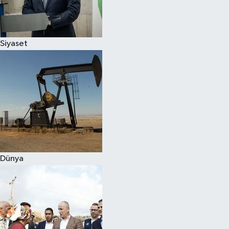
Spor
Siyaset
Burç Yorumları
Çocuk
Eğitim
Hava Durumu
Kadın
Dünya
Kim kimdir?
Kültür Sanat
Sağlık