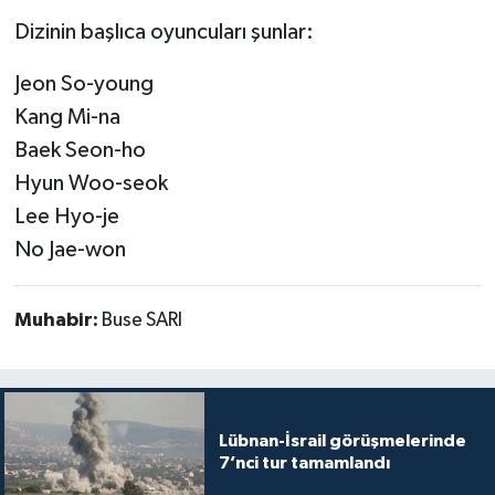
Dizinin başlıca oyuncuları şunlar:
Jeon So-young
Kang Mi-na
Baek Seon-ho
Hyun Woo-seok
Lee Hyo-je
No Jae-won
Muhabir:
Buse SARI
Lübnan-İsrail görüşmelerinde
7’nci tur tamamlandı