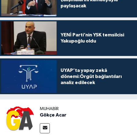
paylaşacak
YENİ Parti’nin YSK temsilcisi
Yakupoğlu oldu
UYAP’ta yapay zekâ
dönemi:Örgüt bağlantıları
analiz edilecek
MUHABIR
Gökçe Acar