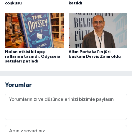
coşkusu
katıldı
Nolan etkisi kitapçı
Altın Portakal’ın jüri
raflarına taşındı, Odysseia
başkanı Derviş Zaim oldu
satışları patladı
Yorumlar