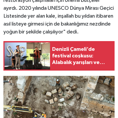
restorasyon çalışmaları için önemli bütçeler
ayırdı. 2020 yılında UNESCO Dünya Mirası Geçici
Listesinde yer alan kale, inşallah bu yıldan itibaren
asıl listeye girmesi için de bakanlığımız nezdinde
yoğun bir şekilde çalışılıyor" dedi.
Denizli Çameli’de
festival coşkusu:
Alabalık yarışları ve
Hüseyin Kağıt konseri