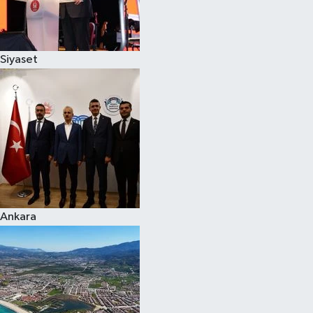
Spor
Siyaset
Burç Yorumları
Çocuk
Eğitim
Hava Durumu
Kadın
Ankara
Kim kimdir?
Kültür Sanat
Sağlık