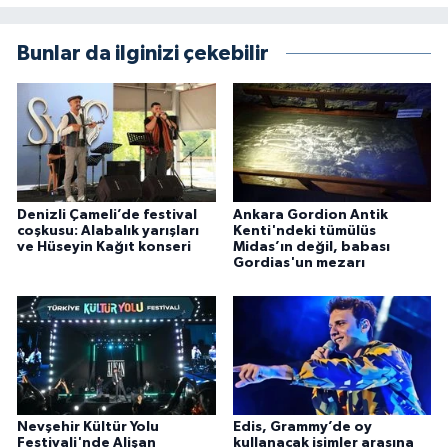
Bunlar da ilginizi çekebilir
Denizli Çameli’de festival
Ankara Gordion Antik
coşkusu: Alabalık yarışları
Kenti'ndeki tümülüs
ve Hüseyin Kağıt konseri
Midas’ın değil, babası
Gordias'un mezarı
Nevşehir Kültür Yolu
Edis, Grammy’de oy
Festivali'nde Alişan
kullanacak isimler arasına