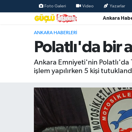
Foto Galeri
Video
Yazarlar
Ankara Habe
Özel Haber
ANKARA HABERLERI
Ankara Haberleri
Polatlı'da bir
Resmi İlanlar
Ankara Emniyeti'nin Polatlı'da
Ekonomi
işlem yapılırken 5 kişi tutukland
Gündem
Asayiş
Dünya
Magazin