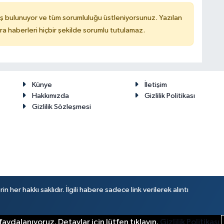
ş bulunuyor ve tüm sorumluluğu üstleniyorsunuz. Yazılan
 haberleri hiçbir şekilde sorumlu tutulamaz.
Künye
İletişim
Hakkımızda
Gizlilik Politikası
Gizlilik Sözleşmesi
her hakkı saklıdır. İlgili habere sadece link verilerek alıntı
aydalanıyoruz. Detaylar için lütfen tıklayın.
Gizlilik Politikası