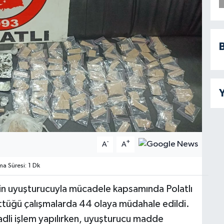
B
Y
-
+
A
A
 Süresi: 1 Dk
nin uyuşturucuyla mücadele kapsamında Polatlı
ttüğü çalışmalarda 44 olaya müdahale edildi.
dli işlem yapılırken, uyuşturucu madde