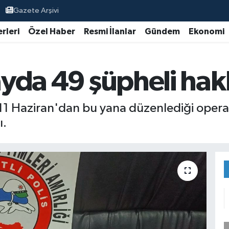
Gazete Arşivi
rleri
Özel Haber
Resmi İlanlar
Gündem
Ekonomi
 ayda 49 şüpheli ha
 11 Haziran'dan bu yana düzenlediği oper
ı.