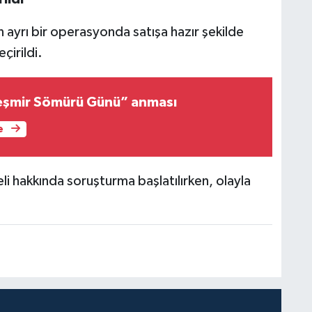
yrı bir operasyonda satışa hazır şekilde
irildi.
eşmir Sömürü Günü” anması
e
i hakkında soruşturma başlatılırken, olayla