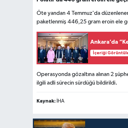
Öte yandan 4 Temmuz'da düzenlenen a
paketlenmiş 446,25 gram eroin ele geç
Ankara’da “K
İçeriği Görüntül
Operasyonda gözaltına alınan 2 şüphel
ilgili adli sürecin sürdüğü bildirildi.
Kaynak:
İHA