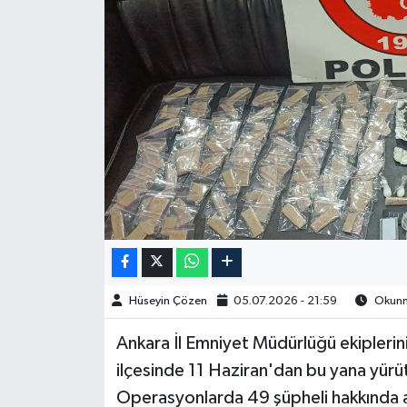
Spor
Burç Yorumları
Çocuk
Eğitim
Hava Durumu
Kadın
Hüseyin Çözen
05.07.2026 - 21:59
Okunma
Kim kimdir?
Ankara İl Emniyet Müdürlüğü ekipleri
Kültür Sanat
ilçesinde 11 Haziran'dan bu yana yürü
Operasyonlarda 49 şüpheli hakkında a
Sağlık