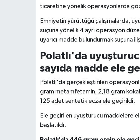
ticaretine yönelik operasyonlarda göza
Siyaset
Emniyetin yürüttüğü çalışmalarda, uyu
suçuna yönelik 4 ayrı operasyon düzen
Teknoloji
uyarıcı madde bulundurmak suçuna iliş
Televizyon
Polatlı'da uyuşturu
Yaşam-Çevre
sayıda madde ele geç
Polatlı'da gerçekleştirilen operasyon
gram metamfetamin, 2,18 gram kokain
125 adet sentetik ecza ele geçirildi.
Ele geçirilen uyuşturucu maddelere el 
başlatıldı.
Polatlı'da 446 gram eroin ele geçir