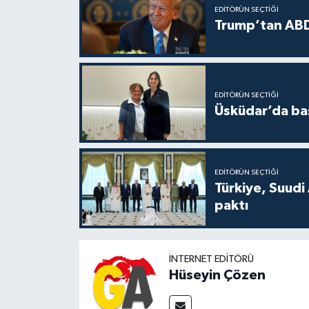
EDITÖRÜN SEÇTIĞI
Trump’tan ABD
EDITÖRÜN SEÇTIĞI
Üsküdar’da baş
EDITÖRÜN SEÇTIĞI
Türkiye, Suudi
paktı
İNTERNET EDITÖRÜ
Hüseyin Çözen