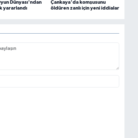
yun Dünyası'ndan
Çankaya'da komşusunu
k yararlandı
öldüren zanlı için yeni iddialar