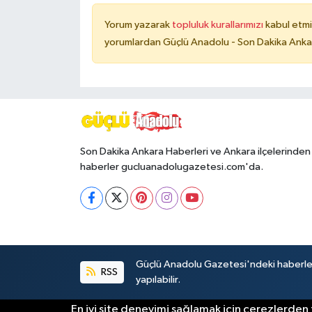
Yorum yazarak
topluluk kurallarımızı
kabul etmi
yorumlardan Güçlü Anadolu - Son Dakika Ankara
Son Dakika Ankara Haberleri ve Ankara ilçelerinden
haberler gucluanadolugazetesi.com'da.
Güçlü Anadolu Gazetesi'ndeki haberlerin 
RSS
yapılabilir.
En iyi site deneyimi sağlamak için çerezlerden f