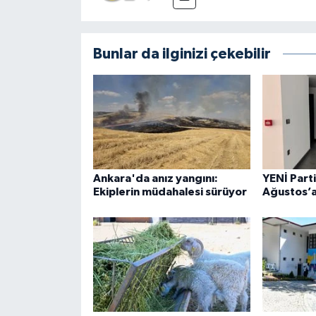
Bunlar da ilginizi çekebilir
Ankara'da anız yangını:
YENİ Part
Ekiplerin müdahalesi sürüyor
Ağustos’a