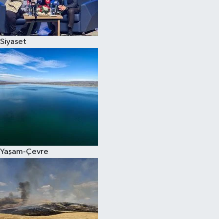
Spor
Siyaset
Burç Yorumları
Çocuk
Eğitim
Hava Durumu
Kadın
Yaşam-Çevre
Kim kimdir?
Kültür Sanat
Sağlık