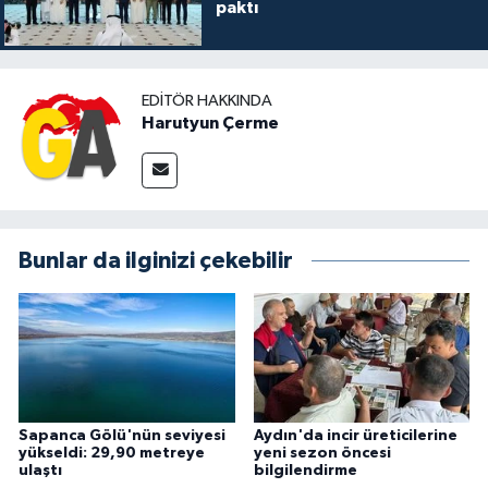
paktı
EDITÖR HAKKINDA
Harutyun Çerme
Bunlar da ilginizi çekebilir
Sapanca Gölü'nün seviyesi
Aydın'da incir üreticilerine
yükseldi: 29,90 metreye
yeni sezon öncesi
ulaştı
bilgilendirme