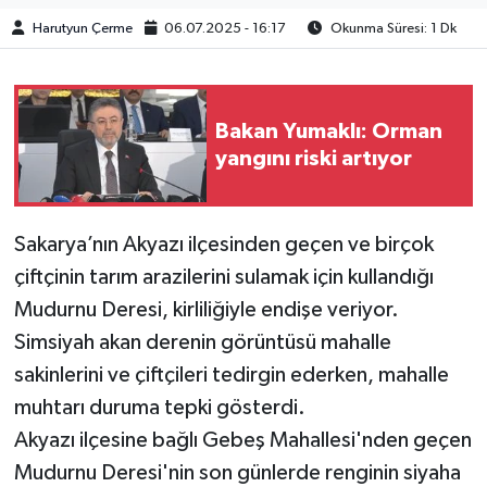
Harutyun Çerme
06.07.2025 - 16:17
Okunma Süresi: 1 Dk
Bakan Yumaklı: Orman
yangını riski artıyor
Sakarya’nın Akyazı ilçesinden geçen ve birçok
çiftçinin tarım arazilerini sulamak için kullandığı
Mudurnu Deresi, kirliliğiyle endişe veriyor.
Simsiyah akan derenin görüntüsü mahalle
sakinlerini ve çiftçileri tedirgin ederken, mahalle
muhtarı duruma tepki gösterdi.
Akyazı ilçesine bağlı Gebeş Mahallesi'nden geçen
Mudurnu Deresi'nin son günlerde renginin siyaha