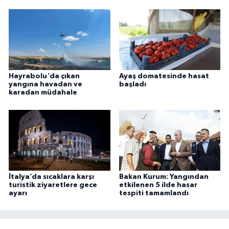
Hayrabolu'da çıkan
Ayaş domatesinde hasat
yangına havadan ve
başladı
karadan müdahale
İtalya’da sıcaklara karşı
Bakan Kurum: Yangından
turistik ziyaretlere gece
etkilenen 5 ilde hasar
ayarı
tespiti tamamlandı