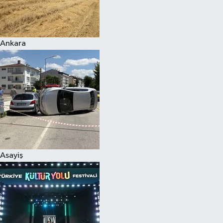
Siyaset
Ankara
Teknoloji
Televizyon
Yaşam-Çevre
Asayiş