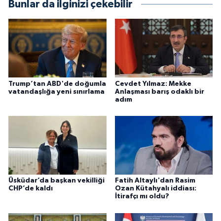
Bunlar da ilginizi çekebilir
Trump’tan ABD'de doğumla
Cevdet Yılmaz: Mekke
vatandaşlığa yeni sınırlama
Anlaşması barış odaklı bir
adım
Üsküdar’da başkan vekilliği
Fatih Altaylı'dan Rasim
CHP’de kaldı
Ozan Kütahyalı iddiası:
İtirafçı mı oldu?