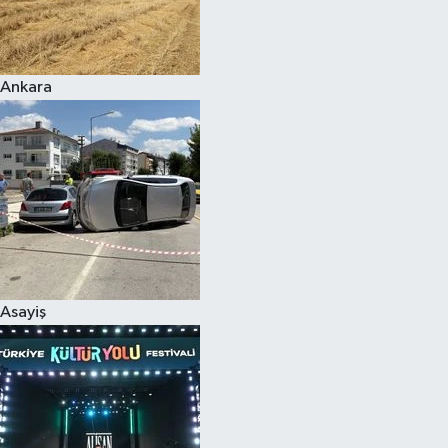
Siyaset
Ankara
Teknoloji
Televizyon
Yaşam-Çevre
Asayiş