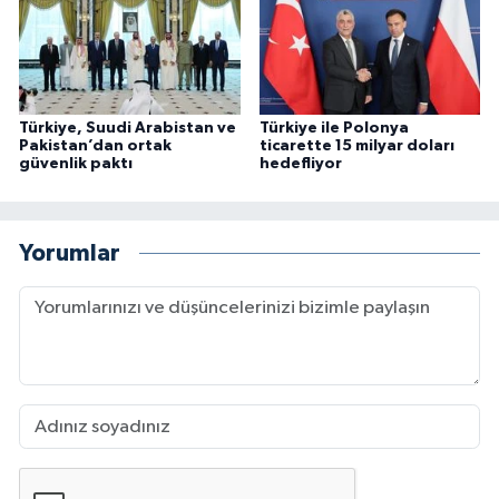
Türkiye, Suudi Arabistan ve
Türkiye ile Polonya
Pakistan’dan ortak
ticarette 15 milyar doları
güvenlik paktı
hedefliyor
Yorumlar