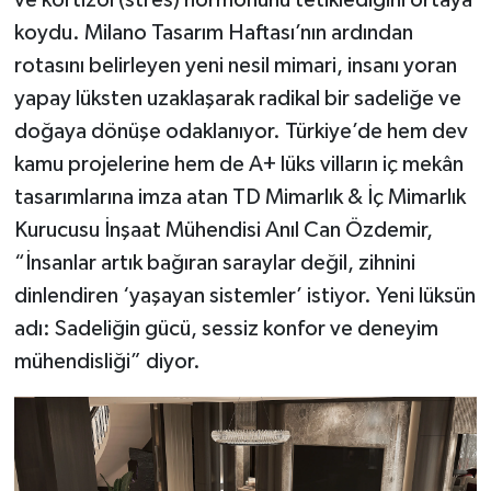
ve kortizol (stres) hormonunu tetiklediğini ortaya
koydu. Milano Tasarım Haftası’nın ardından
rotasını belirleyen yeni nesil mimari, insanı yoran
yapay lüksten uzaklaşarak radikal bir sadeliğe ve
doğaya dönüşe odaklanıyor. Türkiye’de hem dev
kamu projelerine hem de A+ lüks vilların iç mekân
tasarımlarına imza atan TD Mimarlık & İç Mimarlık
Kurucusu İnşaat Mühendisi Anıl Can Özdemir,
“İnsanlar artık bağıran saraylar değil, zihnini
dinlendiren ‘yaşayan sistemler’ istiyor. Yeni lüksün
adı: Sadeliğin gücü, sessiz konfor ve deneyim
mühendisliği” diyor.