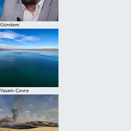
Spor
Gündem
Burç Yorumları
Çocuk
Eğitim
Hava Durumu
Kadın
Yaşam-Çevre
Kim kimdir?
Kültür Sanat
Sağlık