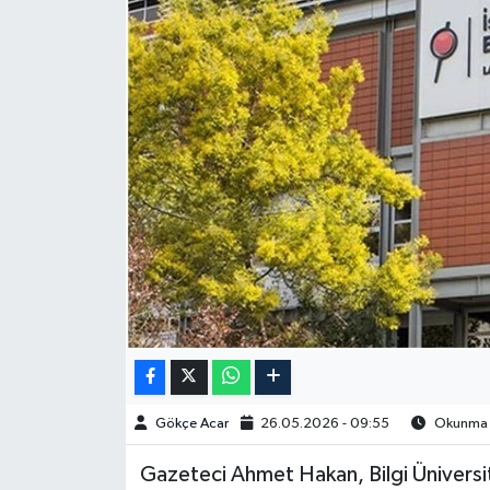
Spor
Burç Yorumları
Çocuk
Eğitim
Hava Durumu
Kadın
Kim kimdir?
Gökçe Acar
26.05.2026 - 09:55
Okunma S
Kültür Sanat
Gazeteci Ahmet Hakan, Bilgi Üniversite
Sağlık