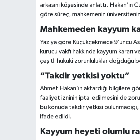
arkasını köşesinde anlattı. Hakan’ın C
göre süreç, mahkemenin üniversitenin
Siyaset
Mahkemeden kayyum kara
Teknoloji
Yazıya göre Küçükçekmece 9’uncu Asli
Televizyon
kurucu vakfı hakkında kayyum kararı ver
çeşitli hukuki zorunluluklar doğduğu bel
Yaşam-Çevre
“Takdir yetkisi yoktu”
Ahmet Hakan’ın aktardığı bilgilere gö
faaliyet izninin iptal edilmesini de z
bu konuda takdir yetkisi bulunmadığı, 
ifade edildi.
Kayyum heyeti olumlu r