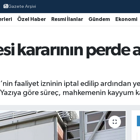
Gazete Arşivi
rleri
Özel Haber
Resmi İlanlar
Gündem
Ekonomi
esi kararının perde 
’nin faaliyet izninin iptal edilip ardından
ı. Yazıya göre süreç, mahkemenin kayyum ka