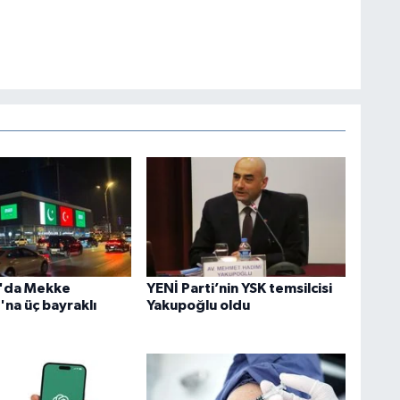
n'da Mekke
YENİ Parti’nin YSK temsilcisi
'na üç bayraklı
Yakupoğlu oldu