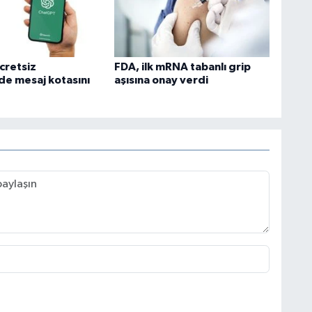
cretsiz
FDA, ilk mRNA tabanlı grip
e mesaj kotasını
aşısına onay verdi