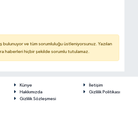
ş bulunuyor ve tüm sorumluluğu üstleniyorsunuz. Yazılan
 haberleri hiçbir şekilde sorumlu tutulamaz.
Künye
İletişim
Hakkımızda
Gizlilik Politikası
Gizlilik Sözleşmesi