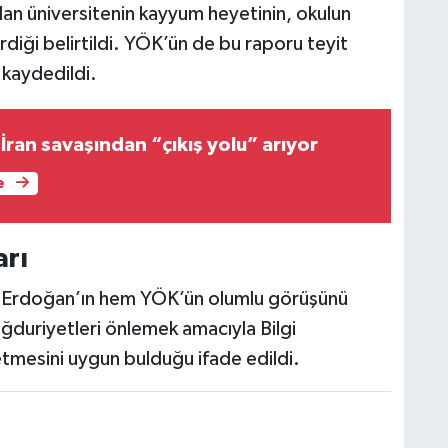
ndan üniversitenin kayyum heyetinin, okulun
erdiği belirtildi. YÖK’ün de bu raporu teyit
kaydedildi.
İran savaşından “çıkış yolu” arıyor
e
rı
 Erdoğan’ın hem YÖK’ün olumlu görüşünü
ğduriyetleri önlemek amacıyla Bilgi
etmesini uygun bulduğu ifade edildi.