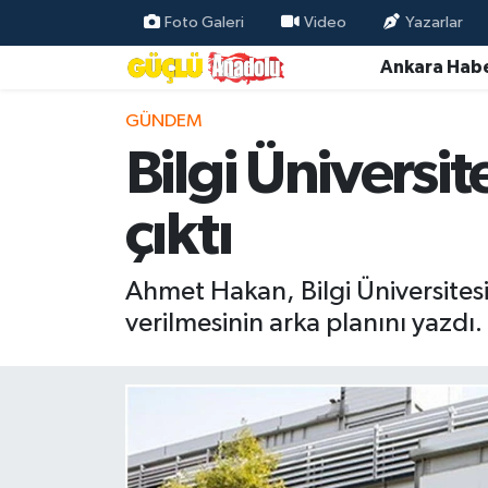
Foto Galeri
Video
Yazarlar
Ankara Habe
Özel Haber
GÜNDEM
Ankara Haberleri
Bilgi Üniversit
Resmi İlanlar
çıktı
Ekonomi
Ahmet Hakan, Bilgi Üniversitesi
Gündem
verilmesinin arka planını yazd
Asayiş
Dünya
Magazin