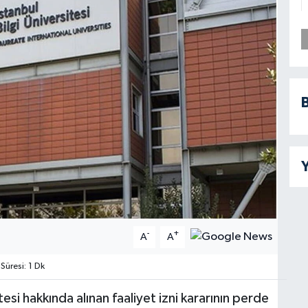
B
Y
-
+
A
A
üresi: 1 Dk
si hakkında alınan faaliyet izni kararının perde