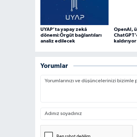
UYAP’ta yapay zekâ
OpenAI, ü
dönemi:Örgüt bağlantıları
ChatGPT’d
analiz edilecek
kaldırıyor
Yorumlar