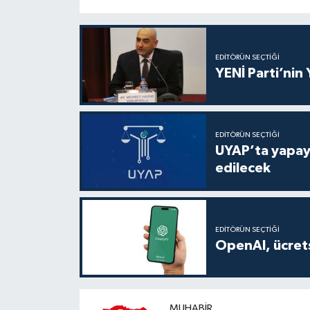
EDITÖRÜN SEÇTIĞI
YENİ Parti’nin
EDITÖRÜN SEÇTIĞI
UYAP’ta yapay 
edilecek
EDITÖRÜN SEÇTIĞI
OpenAI, ücrets
MUHABIR