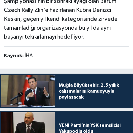
Şampiyonası'nın bir sonraki ayağı olan Barum
Czech Rally Zlin'e hazırlanan Kübra Denizci
Keskin, geçen yıl kendi kategorisinde zirvede
tamamladığı organizasyonda bu yıl da aynı
başarıyı tekrarlamayı hedefliyor.
Kaynak:
İHA
Muğla Büyükşehir, 2,5 yıllık
çalışmalarını kamuoyuyla
paylaşacak
YENİ Parti’nin YSK temsilcisi
Yakupoğlu oldu