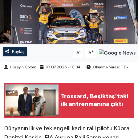
Paylaş
-
+
A
A
Hüseyin Çözen
07.07.2026 - 10:34
Okunma Süresi: 1 Dk
Trossard, Beşiktaş'taki
ilk antrenmanına çıktı
​​​​​​Dünyanın ilk ve tek engelli kadın ralli pilotu Kübra
Denizci Keskin, FIA Avrupa Ralli Şampiyonası