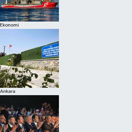
Spor
Ekonomi
Burç Yorumları
Çocuk
Eğitim
Hava Durumu
Kadın
Ankara
Kim kimdir?
Kültür Sanat
Sağlık