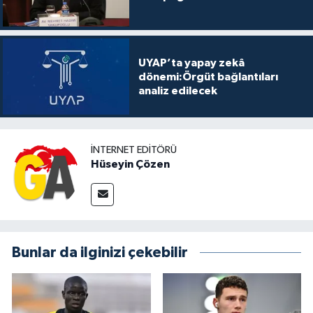
UYAP’ta yapay zekâ
dönemi:Örgüt bağlantıları
analiz edilecek
İNTERNET EDITÖRÜ
Hüseyin Çözen
Bunlar da ilginizi çekebilir