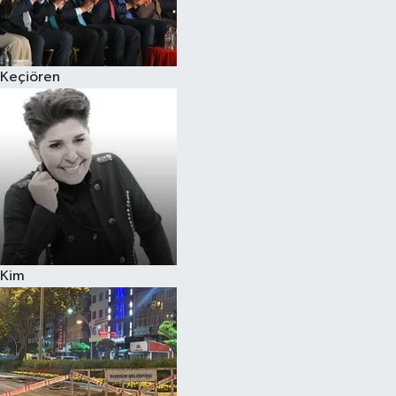
Siyaset
Keçiören
Teknoloji
Televizyon
Yaşam-Çevre
Kim