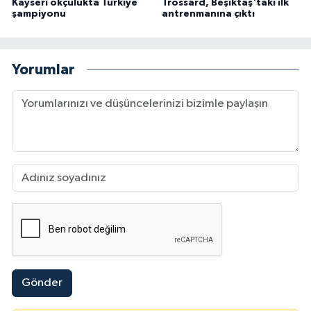
Kayseri okçulukta Türkiye
Trossard, Beşiktaş'taki ilk
şampiyonu
antrenmanına çıktı
Yorumlar
Gönder