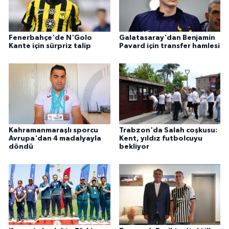
Fenerbahçe'de N'Golo
Galatasaray'dan Benjamin
Kante için sürpriz talip
Pavard için transfer hamlesi
Kahramanmaraşlı sporcu
Trabzon'da Salah coşkusu:
Avrupa'dan 4 madalyayla
Kent, yıldız futbolcuyu
döndü
bekliyor