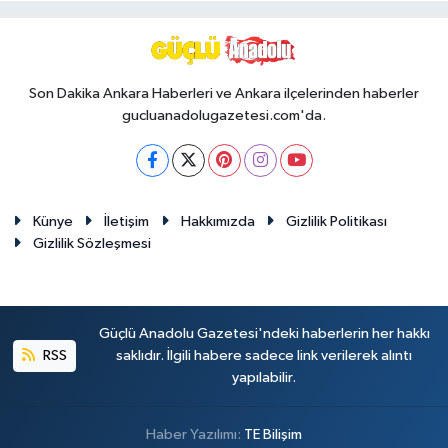
Son Dakika Ankara Haberleri ve Ankara ilçelerinden haberler
gucluanadolugazetesi.com'da.
Künye
İletişim
Hakkımızda
Gizlilik Politikası
Gizlilik Sözleşmesi
Güçlü Anadolu Gazetesi'ndeki haberlerin her hakkı
RSS
saklıdır. İlgili habere sadece link verilerek alıntı
yapılabilir.
Haber Yazılımı:
TE Bilişim