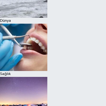
Siyaset
Dünya
Teknoloji
Televizyon
Yaşam-Çevre
Sağlık