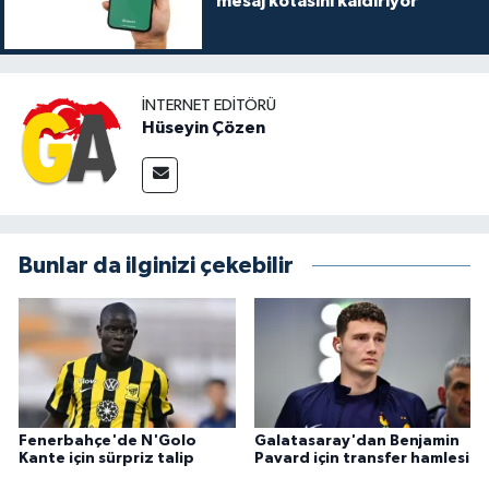
mesaj kotasını kaldırıyor
İNTERNET EDITÖRÜ
Hüseyin Çözen
Bunlar da ilginizi çekebilir
Fenerbahçe'de N'Golo
Galatasaray'dan Benjamin
Kante için sürpriz talip
Pavard için transfer hamlesi