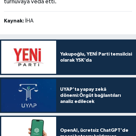
turnuvaya veda etti.
Kaynak:
İHA
Yakupoğlu, YENİ Parti temsilcisi
olarak YSK’da
UYAP’ta yapay zekâ
dönemi:Örgüt bağlantıları
analiz edilecek
OpenAI, ücretsiz ChatGPT’de