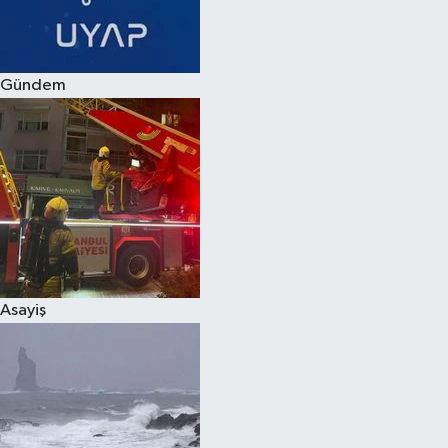
Spor
Gündem
Burç Yorumları
Çocuk
Eğitim
Hava Durumu
Kadın
Asayiş
Kim kimdir?
Kültür Sanat
Sağlık