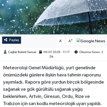
Paylaş
-
+
A
A
Çağlar Bülent Sansar
06.07.2026 - 11:17
Okunma Süresi: 2
Dk
​​​​​Meteoroloji Genel Müdürlüğü, yurt genelinde
önümüzdeki günlere ilişkin hava tahmin raporunu
yayımladı. Rapora göre yurdun birçok bölgesinde
sağanak ve gök gürültülü sağanak yağış
beklenirken, Artvin, Giresun, Ordu, Rize ve
Trabzon için sarı kodlu meteorolojik uyarı yapıldı.