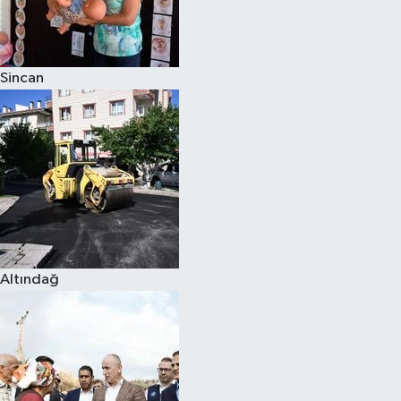
Siyaset
Sincan
Teknoloji
Televizyon
Yaşam-Çevre
Altındağ