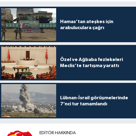
Hamas’tan ateşkes için
arabuluculara çağrı
Özel ve Ağbaba fezlekeleri
Meclis’te tartışma yarattı
Lübnan-İsrail görüşmelerinde
7’nci tur tamamlandı
EDITÖR HAKKINDA