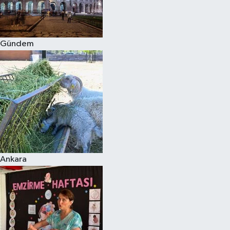
Spor
Gündem
Burç Yorumları
Çocuk
Eğitim
Hava Durumu
Kadın
Ankara
Kim kimdir?
Kültür Sanat
Sağlık