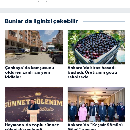
Bunlar da ilginizi çekebilir
Çankaya'da komşusunu
Ankara'da kiraz hasadı
öldüren zanlı için yeni
başladı: Üreticinin gözü
iddialar
rekoltede
Haymana'da toplu sünnet
Ankara’da “Keşmir Sömürü
şöleni düzenlendi
Günü” anması