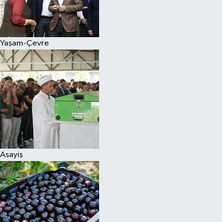
Siyaset
Yaşam-Çevre
Teknoloji
Televizyon
Yaşam-Çevre
Asayiş