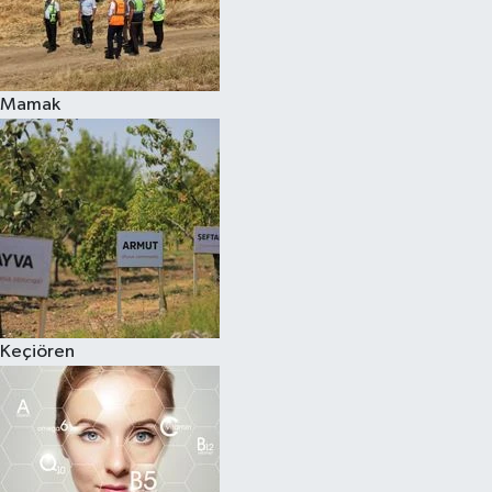
Mamak
Keçiören