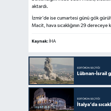
aktardı.
İzmir’de ise cumartesi günü gök gürül
Macit, hava sıcaklığının 29 dereceye k
Kaynak:
İHA
EDITÖRÜN SEÇTIĞI
Lübnan-İsrail 
EDITÖRÜN SEÇTIĞI
İtalya’da sıcak