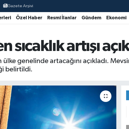
Gazete Arşivi
rleri
Özel Haber
Resmi İlanlar
Gündem
Ekonomi
n sıcaklık artışı açı
ın ülke genelinde artacağını açıkladı. Mev
 belirtildi.