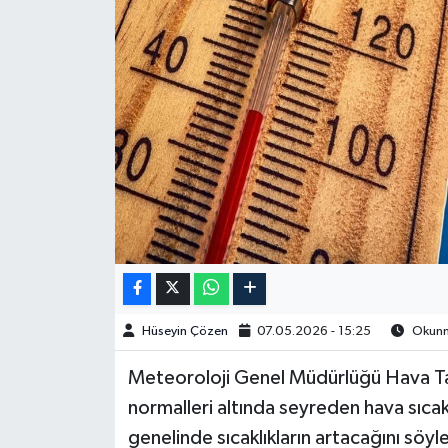
Spor
Burç Yorumları
Çocuk
Eğitim
Hava Durumu
Kadın
Hüseyin Çözen
07.05.2026 - 15:25
Okunma
Kim kimdir?
​​​​​​Meteoroloji Genel Müdürlüğü Hav
Kültür Sanat
normalleri altında seyreden hava sıcakl
genelinde sıcaklıkların artacağını söyl
Sağlık