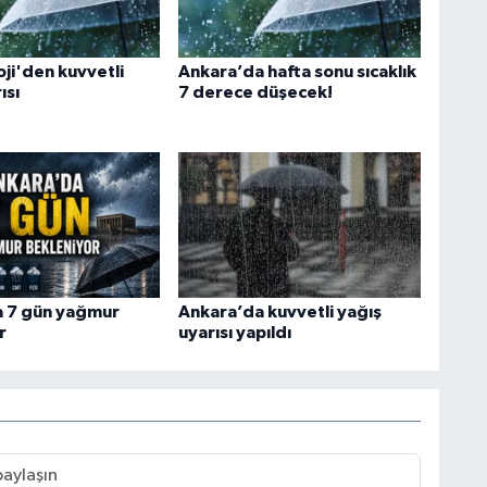
ji'den kuvvetli
Ankara’da hafta sonu sıcaklık
ısı
7 derece düşecek!
 7 gün yağmur
Ankara’da kuvvetli yağış
r
uyarısı yapıldı