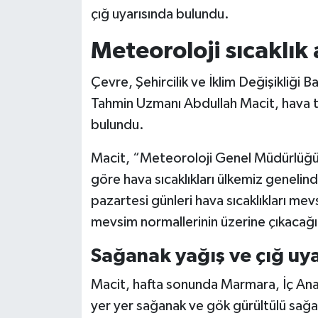
çığ uyarısında bulundu.
Siyaset
Meteoroloji sıcaklık 
Teknoloji
Çevre, Şehircilik ve İklim Değişikliği
Tahmin Uzmanı Abdullah Macit, hava ta
Televizyon
bulundu.
Yaşam-Çevre
Macit, “Meteoroloji Genel Müdürlüğü
göre hava sıcaklıkları ülkemiz geneli
pazartesi günleri hava sıcaklıkları mev
mevsim normallerinin üzerine çıkacağı
Sağanak yağış ve çığ uya
Macit, hafta sonunda Marmara, İç An
yer yer sağanak ve gök gürültülü sağan