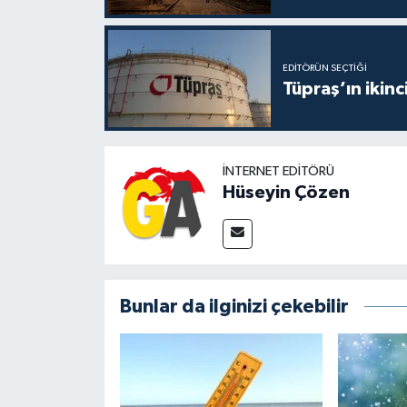
EDITÖRÜN SEÇTIĞI
Tüpraş’ın ikinc
İNTERNET EDITÖRÜ
Hüseyin Çözen
Bunlar da ilginizi çekebilir