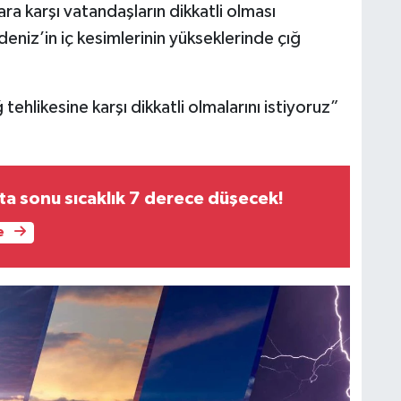
ra karşı vatandaşların dikkatli olması
eniz’in iç kesimlerinin yükseklerinde çığ
tehlikesine karşı dikkatli olmalarını istiyoruz”
Ankara’da hafta sonu sıcaklık 7 derece düşecek!
e