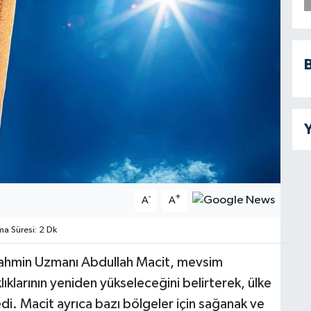
B
Y
-
+
A
A
 Süresi: 2 Dk
a Tahmin Uzmanı Abdullah Macit, mevsim
ıklarının yeniden yükseleceğini belirterek, ülke
edi. Macit ayrıca bazı bölgeler için sağanak ve