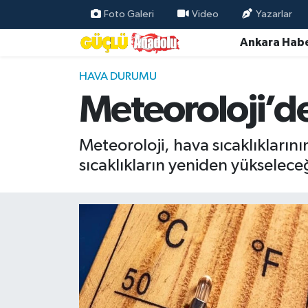
Foto Galeri
Video
Yazarlar
Ankara Habe
Özel Haber
HAVA DURUMU
Ankara Haberleri
Meteoroloji’de
Resmi İlanlar
Meteoroloji, hava sıcaklıkların
Ekonomi
sıcaklıkların yeniden yükseleceği
Gündem
Asayiş
Dünya
Magazin