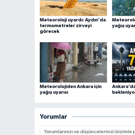
Meteoroloji uyardı: Aydın'da
Meteorolo
termometreler zirveyi
yağış uyar
görecek
Meteorolojiden Ankara için
Ankara’da
yağış uyarısı
bekleniyo
Yorumlar