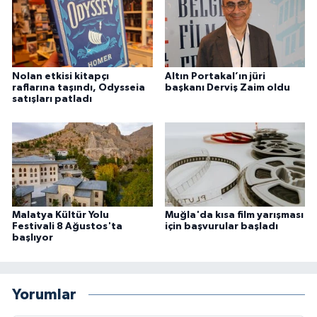
Nolan etkisi kitapçı
Altın Portakal’ın jüri
raflarına taşındı, Odysseia
başkanı Derviş Zaim oldu
satışları patladı
Malatya Kültür Yolu
Muğla'da kısa film yarışması
Festivali 8 Ağustos'ta
için başvurular başladı
başlıyor
Yorumlar