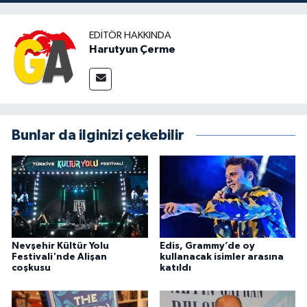
EDITÖR HAKKINDA
Harutyun Çerme
Bunlar da ilginizi çekebilir
Nevşehir Kültür Yolu
Edis, Grammy’de oy
Festivali'nde Alişan
kullanacak isimler arasına
coşkusu
katıldı