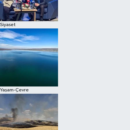
Spor
Siyaset
Burç Yorumları
Çocuk
Eğitim
Hava Durumu
Kadın
Yaşam-Çevre
Kim kimdir?
Kültür Sanat
Sağlık