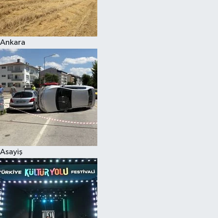
Siyaset
Ankara
Teknoloji
Televizyon
Yaşam-Çevre
Asayiş