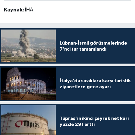
Kaynak:
İHA
Lübnan-İsrail görüşmelerinde
7’nci tur tamamlandı
İtalya’da sıcaklara karşı turistik
ziyaretlere gece ayarı
Tüpraş’ın ikinci çeyrek net kârı
yüzde 291 arttı