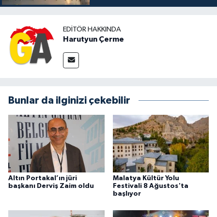
EDITÖR HAKKINDA
Harutyun Çerme
Bunlar da ilginizi çekebilir
Altın Portakal’ın jüri
Malatya Kültür Yolu
başkanı Derviş Zaim oldu
Festivali 8 Ağustos'ta
başlıyor