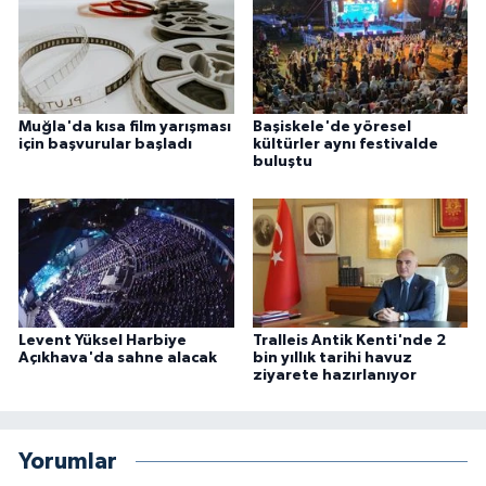
Muğla'da kısa film yarışması
Başiskele'de yöresel
için başvurular başladı
kültürler aynı festivalde
buluştu
Levent Yüksel Harbiye
Tralleis Antik Kenti'nde 2
Açıkhava'da sahne alacak
bin yıllık tarihi havuz
ziyarete hazırlanıyor
Yorumlar