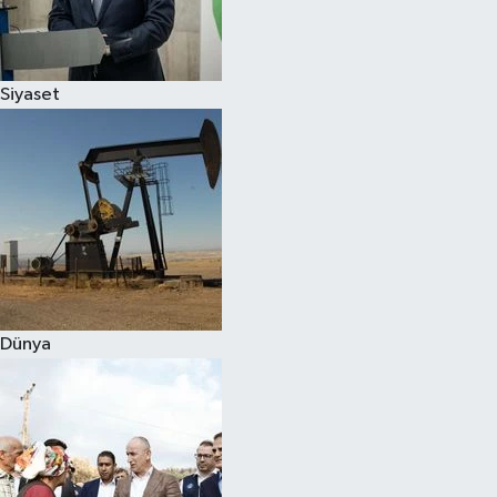
Spor
Siyaset
Burç Yorumları
Çocuk
Eğitim
Hava Durumu
Kadın
Dünya
Kim kimdir?
Kültür Sanat
Sağlık