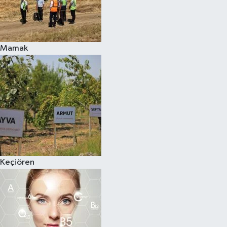
Mamak
Keçiören