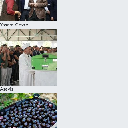
Siyaset
Yaşam-Çevre
Teknoloji
Televizyon
Yaşam-Çevre
Asayiş