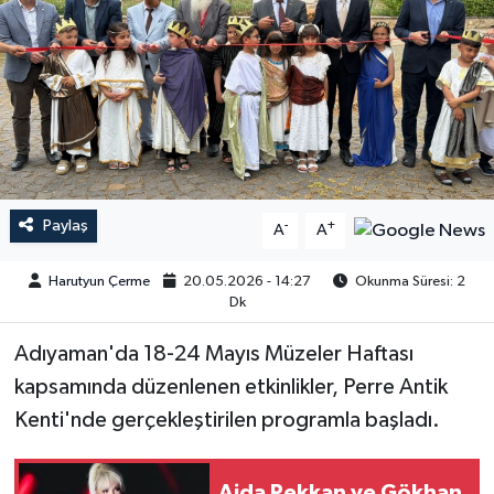
Paylaş
-
+
A
A
Harutyun Çerme
20.05.2026 - 14:27
Okunma Süresi: 2
Dk
Adıyaman'da 18-24 Mayıs Müzeler Haftası
kapsamında düzenlenen etkinlikler, Perre Antik
Kenti'nde gerçekleştirilen programla başladı.
Ajda Pekkan ve Gökhan