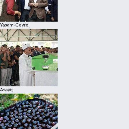
Siyaset
Yaşam-Çevre
Teknoloji
Televizyon
Yaşam-Çevre
Asayiş