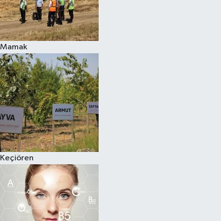
Mamak
Keçiören