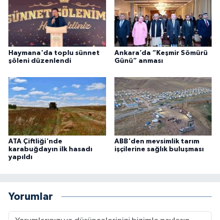
Haymana'da toplu sünnet
Ankara’da “Keşmir Sömürü
şöleni düzenlendi
Günü” anması
ATA Çiftliği'nde
ABB'den mevsimlik tarım
karabuğdayın ilk hasadı
işçilerine sağlık buluşması
yapıldı
Yorumlar