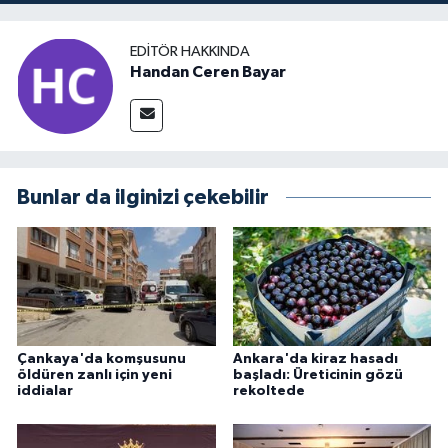
EDITÖR HAKKINDA
Handan Ceren Bayar
Bunlar da ilginizi çekebilir
Çankaya'da komşusunu
Ankara'da kiraz hasadı
öldüren zanlı için yeni
başladı: Üreticinin gözü
iddialar
rekoltede