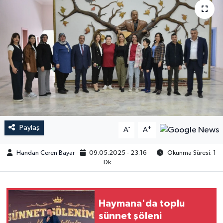
Paylaş
-
+
A
A
Handan Ceren Bayar
09.05.2025 - 23:16
Okunma Süresi: 1
Dk
Haymana'da toplu
sünnet şöleni