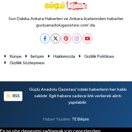
Son Dakika Ankara Haberleri ve Ankara ilçelerinden haberler
gucluanadolugazetesi.com'da.
Künye
İletişim
Hakkımızda
Gizlilik Politikası
Gizlilik Sözleşmesi
Güçlü Anadolu Gazetesi'ndeki haberlerin her hakkı
RSS
saklıdır. İlgili habere sadece link verilerek alıntı
yapılabilir.
Haber Yazılımı:
TE Bilişim
En iyi site deneyimi sağlamak için çerezlerden