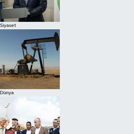
Spor
Siyaset
Burç Yorumları
Çocuk
Eğitim
Hava Durumu
Kadın
Dünya
Kim kimdir?
Kültür Sanat
Sağlık