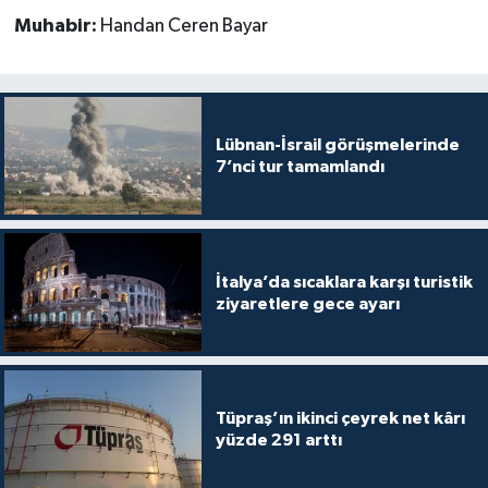
Muhabir:
Handan Ceren Bayar
Lübnan-İsrail görüşmelerinde
7’nci tur tamamlandı
İtalya’da sıcaklara karşı turistik
ziyaretlere gece ayarı
Tüpraş’ın ikinci çeyrek net kârı
yüzde 291 arttı