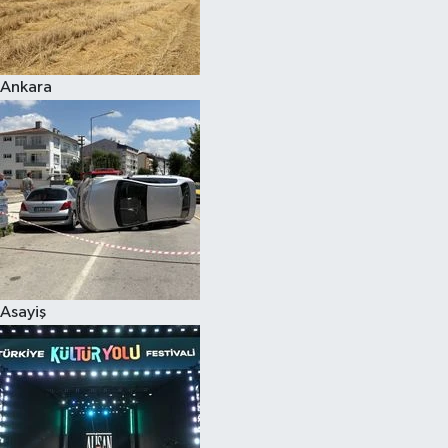
Siyaset
Ankara
Teknoloji
Televizyon
Yaşam-Çevre
Asayiş