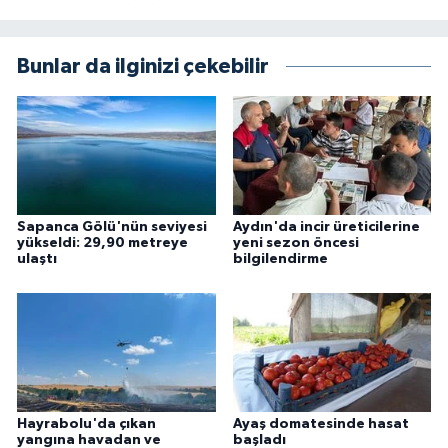
Bunlar da ilginizi çekebilir
Sapanca Gölü'nün seviyesi
Aydın'da incir üreticilerine
yükseldi: 29,90 metreye
yeni sezon öncesi
ulaştı
bilgilendirme
Hayrabolu'da çıkan
Ayaş domatesinde hasat
yangına havadan ve
başladı