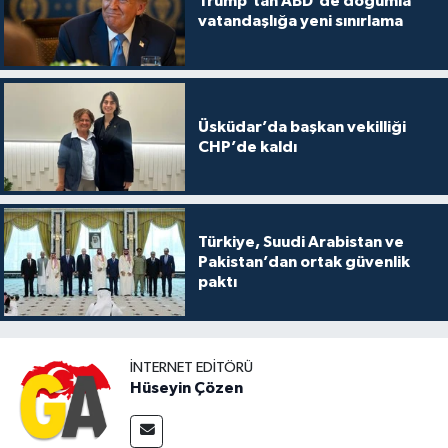
Trump’tan ABD'de doğumla
vatandaşlığa yeni sınırlama
Üsküdar’da başkan vekilliği
CHP’de kaldı
Türkiye, Suudi Arabistan ve
Pakistan’dan ortak güvenlik
paktı
İNTERNET EDITÖRÜ
Hüseyin Çözen