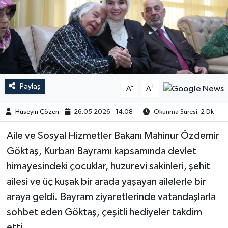
Paylaş
-
+
A
A
Hüseyin Çözen
26.05.2026 - 14:08
Okunma Süresi: 2 Dk
​​​​​​Aile ve Sosyal Hizmetler Bakanı Mahinur Özdemir
Göktaş, Kurban Bayramı kapsamında devlet
himayesindeki çocuklar, huzurevi sakinleri, şehit
ailesi ve üç kuşak bir arada yaşayan ailelerle bir
araya geldi. Bayram ziyaretlerinde vatandaşlarla
sohbet eden Göktaş, çeşitli hediyeler takdim
etti.