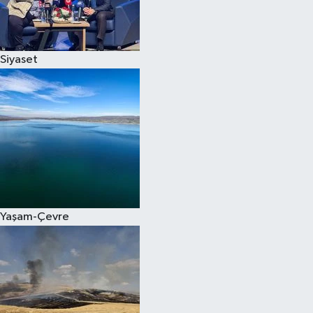
Spor
Siyaset
Burç Yorumları
Çocuk
Eğitim
Hava Durumu
Kadın
Yaşam-Çevre
Kim kimdir?
Kültür Sanat
Sağlık