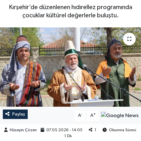
Kırşehir’de düzenlenen hıdırellez programında
çocuklar kültürel değerlerle buluştu.
Paylaş
-
+
A
A
Hüseyin Çözen
07.05.2026 - 14:05
1
Okunma Süresi:
1 Dk