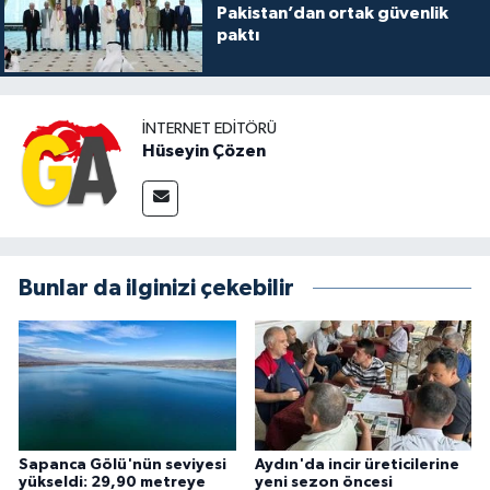
Pakistan’dan ortak güvenlik
paktı
İNTERNET EDITÖRÜ
Hüseyin Çözen
Bunlar da ilginizi çekebilir
Sapanca Gölü'nün seviyesi
Aydın'da incir üreticilerine
yükseldi: 29,90 metreye
yeni sezon öncesi