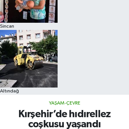
Sincan
Altındağ
YAŞAM-ÇEVRE
Kırşehir’de hıdırellez
coşkusu yaşandı