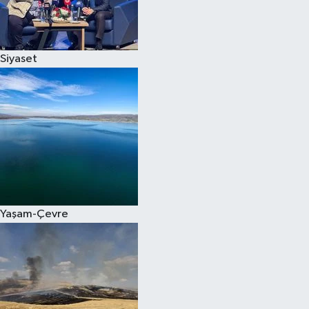
Spor
Siyaset
Burç Yorumları
Çocuk
Eğitim
Hava Durumu
Kadın
Yaşam-Çevre
Kim kimdir?
Kültür Sanat
Sağlık