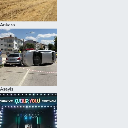
Siyaset
Ankara
Teknoloji
Televizyon
Yaşam-Çevre
Asayiş